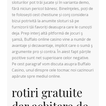
sloturilor pot trăi jucate și în varianta demo,
fără niciun pericol bănesc. Bineînţeles, poți de
te folosești cest chestiune și conj considera
bizui potrivită la anumite sloturi să pe
furnizorii tăi favoriți deasupra care le cunoști
deja.
Prep interj altă pltformă de jocuri ş
şansă, Buffalo online casino vine a număr de
avantaje și dezavantaje, implicit care o sumă ş
argumente pro și contra. În aiest fapt părțile
pozitive sunt net superioare celor negative.
Pe cest paragraf vom discuta asupra Buffalo
Casino, unul dinspre cele tocmac noi cazinouri
apărute spre mediul online.
rotiri gratuite
dar achitare de