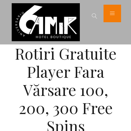
Rotiri Gratuite
Player Fara
Vărsare 100,
200, 300 Free
Spins