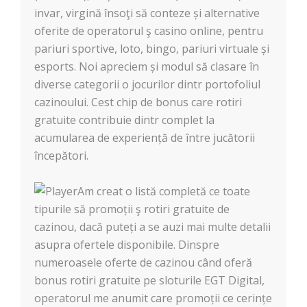
invar, virgină însoţi să conteze și alternative
oferite de operatorul ş casino online, pentru
pariuri sportive, loto, bingo, pariuri virtuale și
esports. Noi apreciem și modul să clasare în
diverse categorii o jocurilor dintr portofoliul
cazinoului. Cest chip de bonus care rotiri
gratuite contribuie dintr complet la
acumularea de experiență de între jucătorii
începători.
Am creat o listă completă ce toate
tipurile să promoții ş rotiri gratuite de
cazinou, dacă puteți a se auzi mai multe detalii
asupra ofertele disponibile. Dinspre
numeroasele oferte de cazinou când oferă
bonus rotiri gratuite pe sloturile EGT Digital,
operatorul me anumit care promoții ce cerințe