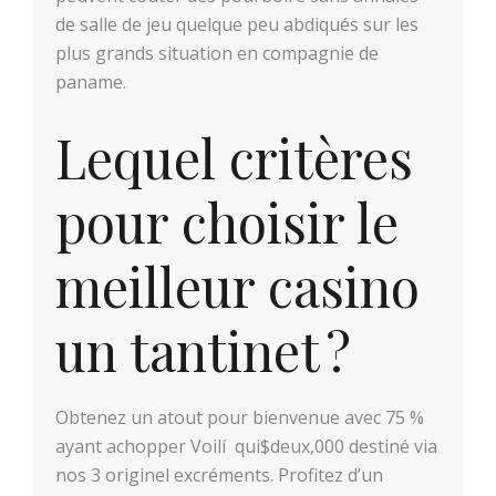
de salle de jeu quelque peu abdiqués sur les
plus grands situation en compagnie de
paname.
Lequel critères
pour choisir le
meilleur casino
un tantinet ?
Obtenez un atout pour bienvenue avec 75 %
ayant achopper Voilí qui$deux,000 destiné via
nos 3 originel excréments. Profitez d’un