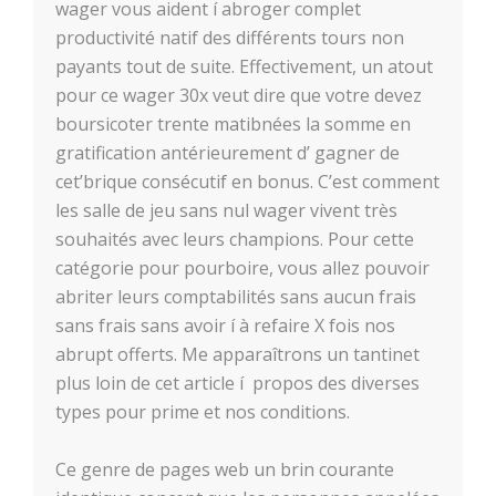
wager vous aident í abroger complet
productivité natif des différents tours non
payants tout de suite. Effectivement, un atout
pour ce wager 30x veut dire que votre devez
boursicoter trente matibnées la somme en
gratification antérieurement d’ gagner de
cet’brique consécutif en bonus. C’est comment
les salle de jeu sans nul wager vivent très
souhaités avec leurs champions. Pour cette
catégorie pour pourboire, vous allez pouvoir
abriter leurs comptabilités sans aucun frais
sans frais sans avoir í à refaire X fois nos
abrupt offerts. Me apparaîtrons un tantinet
plus loin de cet article í propos des diverses
types pour prime et nos conditions.
Ce genre de pages web un brin courante