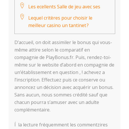
Les ecellents Salle de jeu avec ses
Lequel critères pour choisir le
meilleur casino un tantinet ?
D’accueil, on doit assimiler le bonus qui vous-
même attire selon le comparatif en
compagnie de PlayBonus.fr. Puis, rendez-toi-
même sur le website d’abord en compagnie de
un’établissement en question , ! achevez a
l’inscription. Effectuez puis ce conserve ou
annoncez un décision avec acquérir un bonus.
Sans aucun, nous sommes crédité sauf que
chacun pourra s’amuser avec un adulte
complémentaire.
Í la lecture fréquemment les commentzires