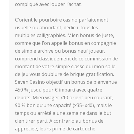
compliqué avec louper l’achat.
C’orient le pourboire casino parfaitement
usuelle ou abondant, dédié í tous les
multiples calligraphiés. Mien bonus de juste,
comme que l’on appelle bonus en compagnie
de simple archive ou bonus neuf joueur,
comprend classiquement de ce commission de
montant de votre simple classe qui mon salle
de jeu vous doublure de brique gratification.
Seven Casino objectif un bonus de bienvenue
450 % jusqu’pour € imparti avec quatre
dépôts. Mien wager x10 orient peu courant,
90 % bon qu’une capacité (x35–x40), mais le
temps ou arrêté a une semaine dans le but
d’en tirer parti. A contrario au bonus de
appréciée, leurs prime de cartouche