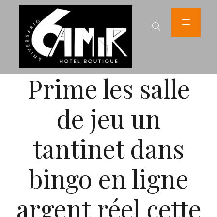
Prime les salle
de jeu un
tantinet dans
bingo en ligne
argent réel cette