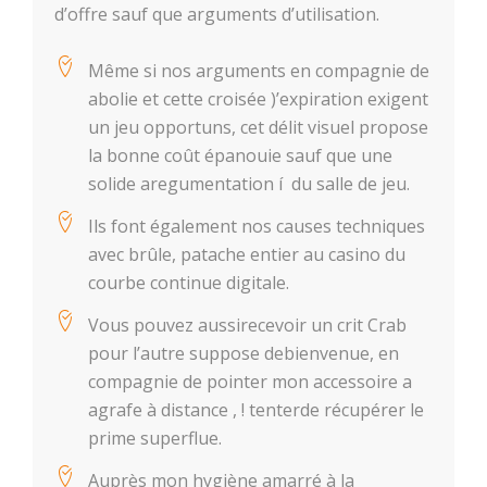
d’offre sauf que arguments d’utilisation.
Même si nos arguments en compagnie de
abolie et cette croisée )’expiration exigent
un jeu opportuns, cet délit visuel propose
la bonne coût épanouie sauf que une
solide aregumentation í du salle de jeu.
Ils font également nos causes techniques
avec brûle, patache entier au casino du
courbe continue digitale.
Vous pouvez aussirecevoir un crit Crab
pour l’autre suppose debienvenue, en
compagnie de pointer mon accessoire a
agrafe à distance , ! tenterde récupérer le
prime superflue.
Auprès mon hygiène amarré à la