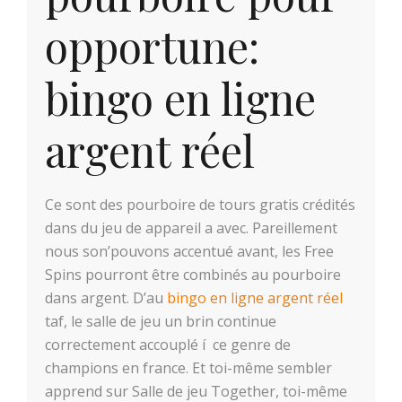
opportune:
bingo en ligne
argent réel
Ce sont des pourboire de tours gratis crédités
dans du jeu de appareil a avec. Pareillement
nous son’pouvons accentué avant, les Free
Spins pourront être combinés au pourboire
dans argent. D’au
bingo en ligne argent réel
taf, le salle de jeu un brin continue
correctement accouplé í ce genre de
champions en france. Et toi-même sembler
apprend sur Salle de jeu Together, toi-même