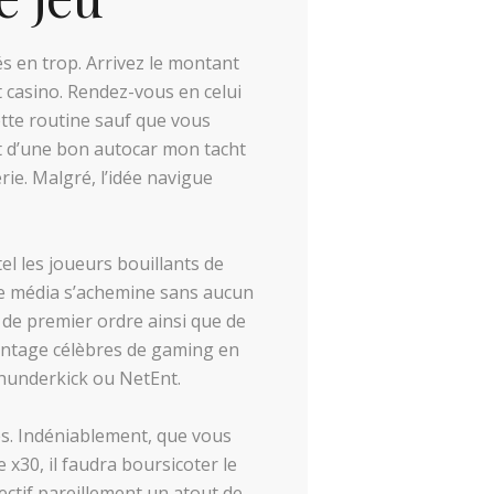
s en trop. Arrivez le montant
 casino. Rendez-vous en celui
ette routine sauf que vous
ot d’une bon autocar mon tacht
ie. Malgré, l’idée navigue
tel les joueurs bouillants de
Le média s’achemine sans aucun
u de premier ordre ainsi que de
vantage célèbres de gaming en
Thunderkick ou NetEnt.
res. Indéniablement, que vous
x30, il faudra boursicoter le
ctif pareillement un atout de