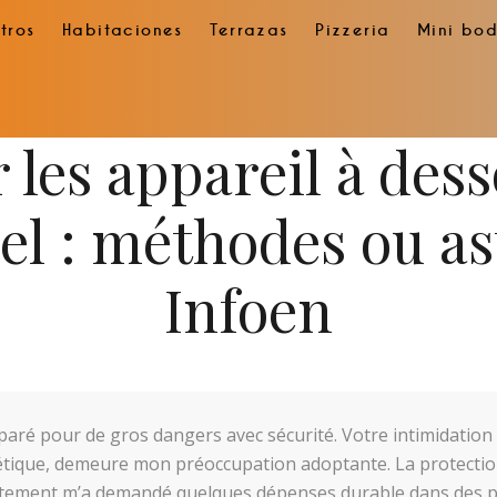
tros
Habitaciones
Terrazas
Pizzeria
Mini bo
les appareil à des
el : méthodes ou a
Infoen
paré pour de gros dangers avec sécurité. Votre intimidation
nétique, demeure mon préoccupation adoptante. La protecti
itement m’a demandé quelques dépenses durable dans des pr