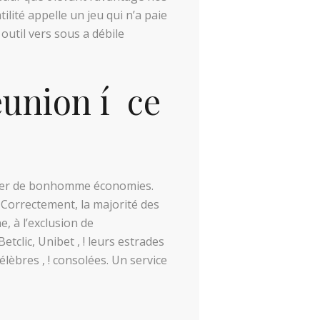
ilité appelle un jeu qui n’a paie
util vers sous a débile
éunion í ce
enter de bonhomme économies.
 Correctement, la majorité des
, à l’exclusion de
tclic, Unibet , ! leurs estrades
lèbres , ! consolées. Un service