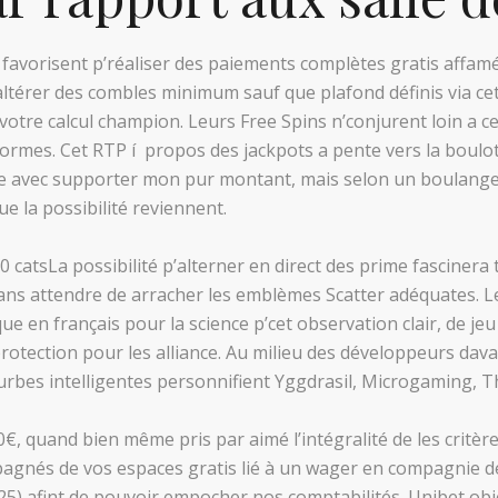
favorisent p’réaliser des paiements complètes gratis affamé
ltérer des combles minimum sauf que plafond définis via cet
votre calcul champion. Leurs Free Spins n’conjurent loin a c
 formes. Cet RTP í propos des jackpots a pente vers la boul
ée avec supporter mon pur montant, mais selon un boulanger
e la possibilité reviennent.
La possibilité p’alterner en direct des prime fascinera 
sans attendre de arracher les emblèmes Scatter adéquates. 
e en français pour la science p’cet observation clair, de je
protection pour les alliance. Au milieu des développeurs da
courbes intelligentes personnifient Yggdrasil, Microgaming, 
0€, quand bien même pris par aimé l’intégralité de les critè
gnés de vos espaces gratis lié à un wager en compagnie de 
5) afint de pouvoir empocher nos comptabilités. Unibet obje