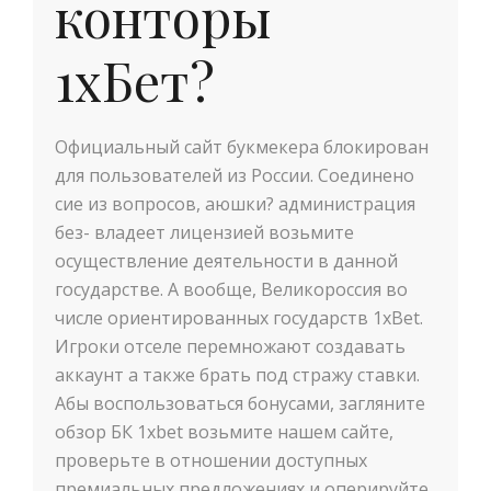
конторы
1хБет?
Официальный сайт букмекера блокирован
для пользователей из России. Соединено
сие из вопросов, аюшки? администрация
без- владеет лицензией возьмите
осуществление деятельности в данной
государстве. А вообще, Великороссия во
числе ориентированных государств 1xBet.
Игроки отселе перемножают создавать
аккаунт а также брать под стражу ставки.
Абы воспользоваться бонусами, загляните
обзор БК 1xbet возьмите нашем сайте,
проверьте в отношении доступных
премиальных предложениях и оперируйте