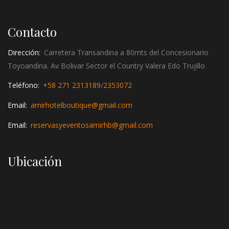
Contacto
Dirección:
Carretera Transandina a 80mts del Concesionario
Toyoandina. Av Bolivar Sector el Country Valera Edo Trujillo
Teléfono:
+58 271 2313189
/
2353072
Email:
amirhotelboutique@gmail.com
Email:
reservasyeventosamirhb@gmail.com
Ubicación