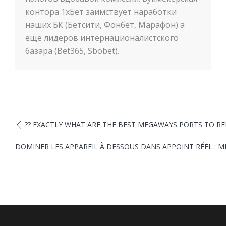
контора 1хБет заимствует наработки
наших БК (Бетсити, Фонбет, Марафон) а
еще лидеров интернационалистского
базара (Bet365, Sbobet).
?? EXACTLY WHAT ARE THE BEST MEGAWAYS PORTS TO RE
DOMINER LES APPAREIL À DESSOUS DANS APPOINT RÉEL : 