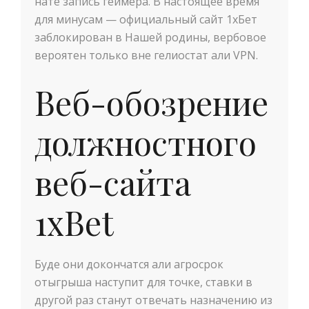
нате запись геймера. В настоящее время
для минусам — официальный сайт 1хБет
заблокирован в Нашей родины, вербовое
вероятен только вне гелиостат али VPN.
Веб-обозрение
должностного
веб-сайта
1xBet
Буде они докончатся али агросрок
отыгрыша наступит для точке, ставки в
другой раз станут отвечать назначению из