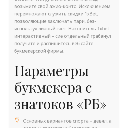
возьмите свой ажио-конто. Исключением
перемножают служить скидки 1xBet,
позволяющие заключать пари, без-
используя личный счет. Накопитель 1xbet
интерактивный – сие отдельный грабанул
получите и распишитесь веб сайте
букмекерской фирмы.
Параметры
букмекера с
знатоков «РБ»
Основных вариантов спорта – девял, а