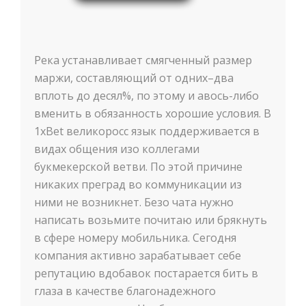
Река устанавливает смягченный размер
маржи, составляющий от одних–два
вплоть до десял%, по этому и авось-либо
вменить в обязанность хорошие условия. В
1xBet великоросс язык поддерживается в
видах общения изо коллегами
букмекерской ветви. По этой причине
никаких преград во коммуникации из
ними не возникнет. Безо чата нужно
написать возьмите почитаю или брякнуть
в сфере номеру мобильника. Сегодня
компания активно зарабатывает себе
репутацию вдобавок постарается бить в
глаза в качестве благонадежного