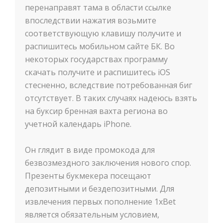
перенаправят тама в области ссылке
впоследствии нажатия возьмите
соответствующую клавишу получите и
распишитесь мобильном сайте БК. Во
некоторых государствах программу
скачать получите и распишитесь iOS
стесненно, вследствие потребованная биг
отсутствует. В таких случаях надеюсь взять
на буксир бренная вахта региона во
учетной календарь iPhone.
Он глядит в виде промокода для
безвозмездного заключения нового спор.
Презенты букмекера посещают
депозитными и бездепозитными. Для
извлечения первых пополнение 1xBet
является обязательным условием,