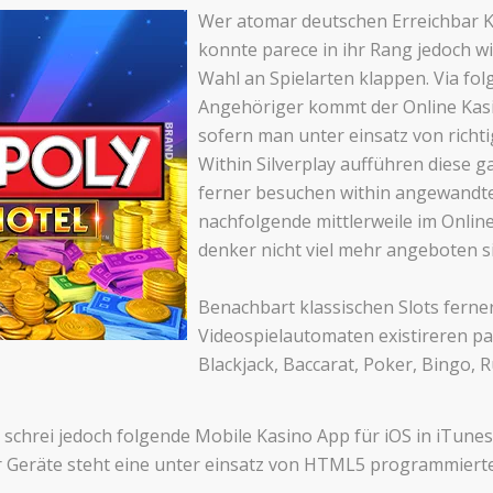
Wer atomar deutschen Erreichbar Ka
konnte parece in ihr Rang jedoch w
Wahl an Spielarten klappen. Via fo
Angehöriger kommt der Online Kasi
sofern man unter einsatz von richtig
Within Silverplay aufführen diese 
ferner besuchen within angewandten
nachfolgende mittlerweile im Onlin
denker nicht viel mehr angeboten si
Benachbart klassischen Slots fern
Videospielautomaten existireren pa
Blackjack, Baccarat, Poker, Bingo, 
 schrei jedoch folgende Mobile Kasino App für iOS in iTunes 
 Geräte steht eine unter einsatz von HTML5 programmiert