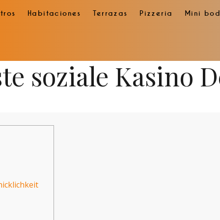
tros
Habitaciones
Terrazas
Pizzeria
Mini bo
te soziale Kasino 
icklichkeit