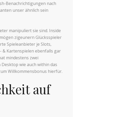
sh-Benachrichtigungen nach
anten unser ähnlich sein
r manipuliert sie sind. Inside
rmögen zigeunern Glücksspieler
te Spieleanbieter je Slots,
- & Kartenspielen ebenfalls gar
 hat mindestens zwei
Desktop wie auch within das
e zum Willkommensbonus hierfür.
hkeit auf