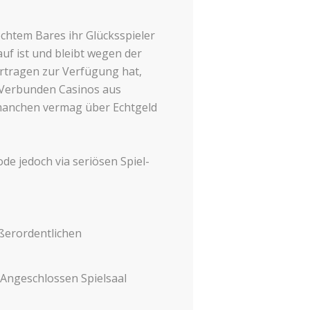
echtem Bares ihr Glücksspieler
auf ist und bleibt wegen der
rtragen zur Verfügung hat,
d Verbunden Casinos aus
manchen vermag über Echtgeld
e jedoch via seriösen Spiel-
ßerordentlichen
 Angeschlossen Spielsaal