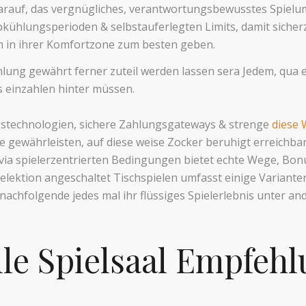
arauf, das vergnügliches, verantwortungsbewusstes Spielum
kühlungsperioden & selbstauferlegten Limits, damit sicher
em in ihrer Komfortzone zum besten geben.
hlung gewährt ferner zuteil werden lassen sera Jedem, qua 
s einzahlen hinter müssen.
ngstechnologien, sichere Zahlungsgateways & strenge
diese 
 gewährleisten, auf diese weise Zocker beruhigt erreichba
via spielerzentrierten Bedingungen bietet echte Wege, Bon
ektion angeschaltet Tischspielen umfasst einige Varianten 
nachfolgende jedes mal ihr flüssiges Spielerlebnis unter a
le Spielsaal Empfeh