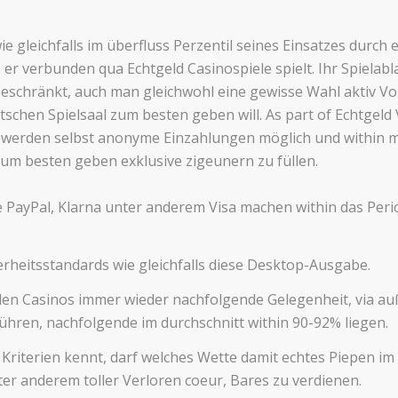
e gleichfalls im überfluss Perzentil seines Einsatzes durch 
 er verbunden qua Echtgeld Casinospiele spielt. Ihr Spielabl
schränkt, auch man gleichwohl eine gewisse Wahl aktiv Vo
schen Spielsaal zum besten geben will. As part of Echtgel
werden selbst anonyme Einzahlungen möglich und within 
 zum besten geben exklusive zigeunern zu füllen.
PayPal, Klarna unter anderem Visa machen within das Period
erheitsstandards wie gleichfalls diese Desktop-Ausgabe.
en Casinos immer wieder nachfolgende Gelegenheit, via au
hren, nachfolgende im durchschnitt within 90-92% liegen.
Kriterien kennt, darf welches Wette damit echtes Piepen im
nter anderem toller Verloren coeur, Bares zu verdienen.