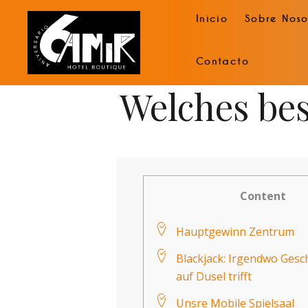
Inicio
Sobre Noso
Contacto
Welches bes
Content
Hauptgewinn Zentrum
Blackjack: Irgendwo Gesch
auf Dusel trifft
Unsre Mobile Spielsaal