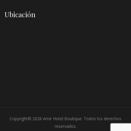
Ubicación
Copyright© 2026 Amir Hotel Boutique. Todos los derechos
reservados.