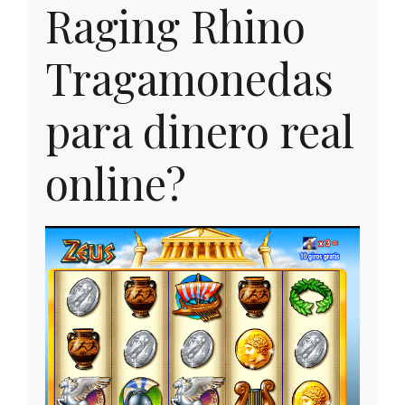
Raging Rhino
Tragamonedas
para dinero real
online?