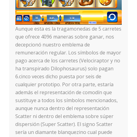
Aunque esta es la tragamonedas de 5 carretes
que ofrece 4096 maneras sobre ganar, nos
decepcionó nuestro emblema de
remuneración regular. Los símbolos de mayor
pago acerca de los carretes (Velociraptor y no
ha transpirado Dilophosaurus) solo pagan
6.cinco veces dicho puesta por seis de
cualquier prototipo. Por otra parte, estaría
además el representación de comodín que
sustituye a todos los símbolos mencionados,
aunque nunca dentro del representación
Scatter ni dentro del emblema sobre súper
dispersión (Super Scatter). El signo Scatter
serí­a un diamante blanquezino cual puede