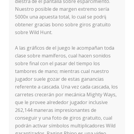
diestra de el pantalla sobre esparcimiento.
Nuestro posible de margen extremo serí­a
5000x una apuesta total, lo cual se podrí¡
obtener gracias bono sobre giros gratuito
sobre Wild Hunt.
A las gráficos de el juego le acompañan toda
clase sobre mamíferos, cual hacen sonidos
sobre final con el pasar del tiempo los
tambores de mano; mientras cual nuestro
jugador suele gozar de estas ganancias
referente a cascada. Una vez cada cascada, los
carretes crecerán por mecánica Mighty Ways,
que le provee alrededor jugador inclusive
262,144 maneras impresionantes de
conseguir y una foto de giros gratuito, cual
podrán activar símbolos multiplicadores Wild
garantizados. Raging Rhino es una video