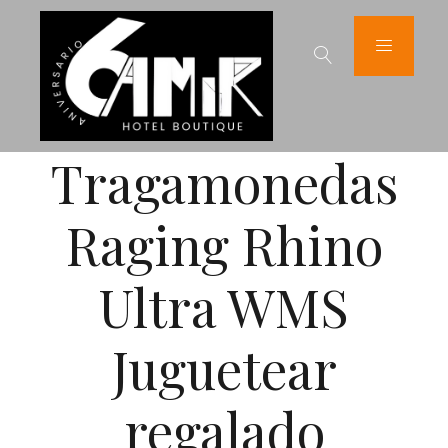
Tragamonedas
Raging Rhino
Ultra WMS
Juguetear
regalado