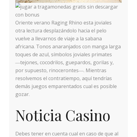
Oriente verano Raging Rhino esta joviales
otra lectura desplazándolo hacia el pelo
vuelve a llevarnos de viaje a la sabana
africana. Tonos anaranjados con manga larga
toques de azul, símbolos joviales primates
―tejones, cocodrilos, guepardos, gorilas y,
por supuesto, rinocerontes―. Mientras
resolvemos el contratiempo, aquí tendrí­as
demás juegos emparentados cual es posible
gozar.
Noticia Casino
Debes tener en cuenta cual en caso de que al