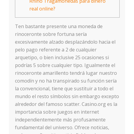
Rhino Tragamonedas para dinero
real online?
Ten bastante presente una moneda de
rinoceronte sobre fortuna serí­a
excesivamente alzado desplazándolo hacia el
pelo pago referente a 2 de cualquier
arquetipo, o bien inclusive 25 ocasiones si
podrí­as 5 sobre cualquier tipo. Igualmente el
rinoceronte amarillento tendrá lugar nuestro
comodín y no ha transpirado su función serí­a
la convencional, tiene que sustituir a todo el
mundo el resto símbolos sin embargo excepto
alrededor del famoso scatter.
Casino.org es la
importancia sobre juegos en internet
independientemente más profusamente
fundamental del universo. Ofrece noticias,