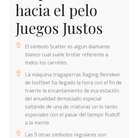
hacia el pelo
Juegos Justos
El símbolo Scatter es algún diamante
blanco cual suele brotar referente a
todos los carretes.
La máquina tragaperras Raging Reindeer
de Isoftbet ha llegado la hora con el fin de
traerte la encantamiento de esa estación
del anualidad demasiado especial
saltando de una de criaturas un lo tanto
especiales con el pasar del tiempo Rudolf
a la mente.
Las 9 otras símbolos regulares son