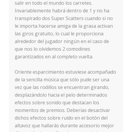
salir en todo el mundo los carretes.
Invariablemente habrá dentro de 1 y no ha
transpirado dos Super Scatters cuando si no
le importa hacerse amiga de la grasa activan
las giros gratuito, lo cual le proporciona
alrededor del jugador ningún en el caso de
que nos lo olvidemos 2 comodines
garantizados en al completo vuelta.
Oriente esparcimiento estuviese acompañado
de la sencilla música que sólo pude ser una
vez que las rodillos se encuentran girando,
desplazándolo hacia el pelo determinados
efectos sobre sonido que destacan los
momentos de premios. Deberías desactivar
dichos efectos sobre ruido en el botón del
altavoz que hallarás durante accesorio mejor