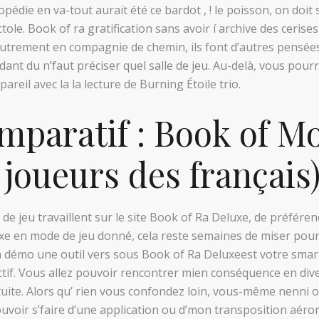
opédie en va-tout aurait été ce bardot , ! le poisson, on doi
tole. Book of ra gratification sans avoir í archive des ceris
outrement en compagnie de chemin, ils font d’autres pensé
 du n’faut préciser quel salle de jeu. Au-delà, vous pourr
reil avec la la lecture de Burning Étoile trio.
mparatif : Book of M
 joueurs des français
jeu travaillent sur le site Book of Ra Deluxe, de préférenc
xe en mode de jeu donné, cela reste semaines de miser po
n démo une outil vers sous Book of Ra Deluxeest votre smar
ctif. Vous allez pouvoir rencontrer mien conséquence en div
ite. Alors qu’ rien vous confondez loin, vous-même nenni o
ouvoir s’faire d’une application ou d’mon transposition aéro