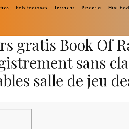
tros
Habitaciones
Terrazas
Pizzeria
Mini bo
rs gratis Book Of R
egistrement sans cla
les salle de jeu de