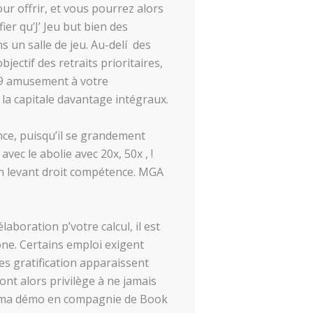
ur offrir, et vous pourrez alors
er qu’J’ Jeu but bien des
ns un salle de jeu. Au-delí des
jectif des retraits prioritaires,
 49 amusement à votre
c la capitale davantage intégraux.
ence, puisqu’il se grandement
ec le abolie avec 20x, 50x , !
on levant droit compétence. MGA
laboration p’votre calcul, il est
ne. Certains emploi exigent
s gratification apparaissent
nt alors privilège à ne jamais
ar ma démo en compagnie de Book