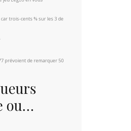
ar trois-cents % sur les 3 de
.
777 prévoient de remarquer 50
oueurs
ue ou…