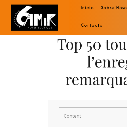
Inicio
Sobre Noso
Contacto
Top 50 tou
l’enr
remarquab
Content