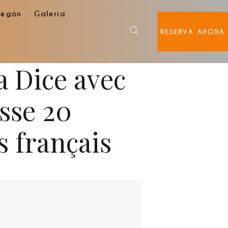
degón
Galeria
RESERVA AHORA
a Dice avec
sse 20
s français