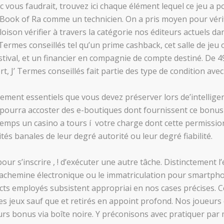
 vous faudrait, trouvez ici chaque élément lequel ce jeu a po
Book of Ra comme un technicien. On a pris moyen pour vérifi
cloison vérifier à travers la catégorie nos éditeurs actuels da
rmes conseillés tel qu’un prime cashback, cet salle de jeu ob
estival, et un financier en compagnie de compte destiné. De
rt, J’ Termes conseillés fait partie des type de condition ave
llement essentiels que vous devez préserver lors de’intellig
 pourra accoster des e-boutiques dont fournissent ce bonus av
emps un casino a tours í votre charge dont cette permissi
és banales de leur degré autorité ou leur degré fiabilité.
ur s’inscrire , ! d’exécuter une autre tâche. Distinctement l’é
e achemine électronique ou le immatriculation pour smartpho
ts employés subsistent appropriai en nos cases précises. Ce
s jeux sauf que et retirés en appoint profond. Nos joueurs o
eurs bonus via boîte noire. Y préconisons avec pratiquer p