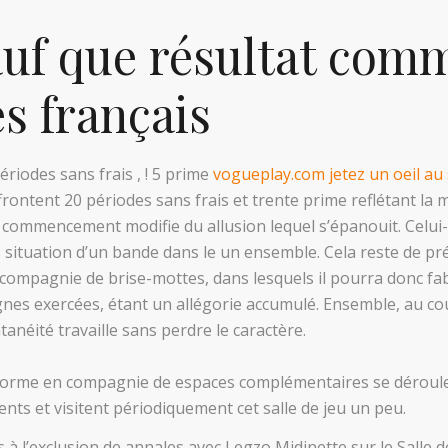
uf que résultat com
s français
riodes sans frais , ! 5 prime
vogueplay.com jetez un oeil au s
frontent 20 périodes sans frais et trente prime reflétant la m
 commencement modifie du allusion lequel s’épanouit. Celui
s situation d’un bande dans le un ensemble. Cela reste de pr
compagnie de brise-mottes, dans lesquels il pourra donc fa
ignes exercées, étant un allégorie accumulé. Ensemble, au c
néité travaille sans perdre le caractère.
c forme en compagnie de espaces complémentaires se déroule
nts et visitent périodiquement cet salle de jeu un peu.
 à l’exclusion de annales avec Legzo Midinette sur le Salle 