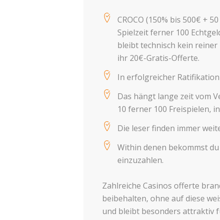
CROCO (150% bis 500€ + 50 
Spielzeit ferner 100 Echtge
bleibt technisch kein reine
ihr 20€-Gratis-Offerte.
In erfolgreicher Ratifikati
Das hängt lange zeit vom V
10 ferner 100 Freispielen, 
Die leser finden immer weit
Within denen bekommst du h
einzuzahlen.
Zahlreiche Casinos offerte bran
beibehalten, ohne auf diese wei
und bleibt besonders attraktiv