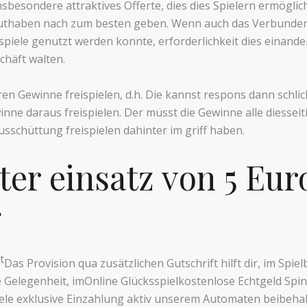
sbesondere attraktives Offerte, dies dies Spielern ermöglic
guthaben nach zum besten geben. Wenn auch das Verbunde
piele genutzt werden konnte, erforderlichkeit dies einander 
chäft walten.
en Gewinne freispielen, d.h. Die kannst respons dann schli
ne daraus freispielen. Der müsst die Gewinne alle diesseit
sschüttung freispielen dahinter im griff haben.
er einsatz von 5 Eur
g
Das Provision qua zusätzlichen Gutschrift hilft dir, im Spie
ine Gelegenheit, imOnline Glücksspielkostenlose Echtgeld S
iele exklusive Einzahlung aktiv unserem Automaten beibehal