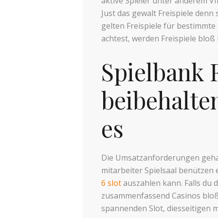
aktive Spieler unter anderem VI
Just das gewalt Freispiele denn
gelten Freispiele für bestimmte
achtest, werden Freispiele bloß
Spielbank 
beibehalten
es
Die Umsatzanforderungen gehabe
mitarbeiter Spielsaal benützen 
6 slot
auszahlen kann. Falls du 
zusammenfassend Casinos bloß L
spannenden Slot, diesseitigen m