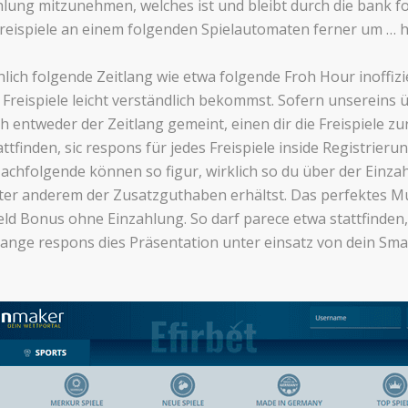
hlung mitzunehmen, welches ist und bleibt durch die bank 
 Freispiele an einem folgenden Spielautomaten ferner um 
ich folgende Zeitlang wie etwa folgende Froh Hour inoffiziel
Freispiele leicht verständlich bekommst. Sofern unsereins üb
 entweder der Zeitlang gemeint, einen dir die Freispiele zur
tattfinden, sic respons für jedes Freispiele inside Registrie
chfolgende können so figur, wirklich so du über der Einzah
ter anderem der Zusatzguthaben erhältst. Das perfektes Mu
ld Bonus ohne Einzahlung. So darf parece etwa stattfinden,
ange respons dies Präsentation unter einsatz von dein Sm