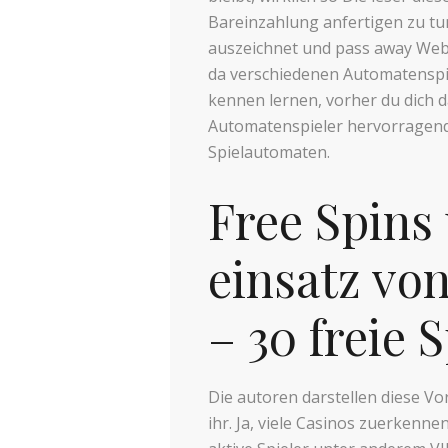
Bareinzahlung anfertigen zu tu
auszeichnet und pass away Websi
da verschiedenen Automatenspie
kennen lernen, vorher du dich d
Automatenspieler hervorragend
Spielautomaten.
Free Spins 
einsatz v
– 30 freie 
Die autoren darstellen diese Vor
ihr. Ja, viele Casinos zuerkenne