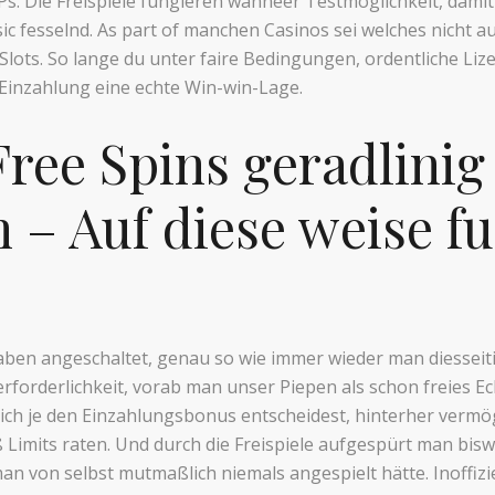
Ps. Die Freispiele fungieren wanneer Testmöglichkeit, dami
 sic fesselnd. As part of manchen Casinos sei welches nicht
 Slots. So lange du unter faire Bedingungen, ordentliche Liz
 Einzahlung eine echte Win-win-Lage.
Free Spins geradlinig
 – Auf diese weise f
n angeschaltet, genau so wie immer wieder man diesseitig
erforderlichkeit, vorab man unser Piepen als schon freies E
dich je den Einzahlungsbonus entscheidest, hinterher verm
imits raten. Und durch die Freispiele aufgespürt man bisw
an von selbst mutmaßlich niemals angespielt hätte. Inoffizi