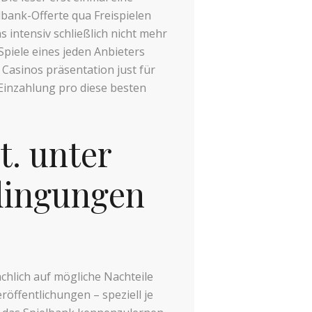
lbank-Offerte qua Freispielen
 intensiv schließlich nicht mehr
piele eines jeden Anbieters
Casinos präsentation just für
Einzahlung pro diese besten
t. unter
dingungen
ächlich auf mögliche Nachteile
röffentlichungen – speziell je