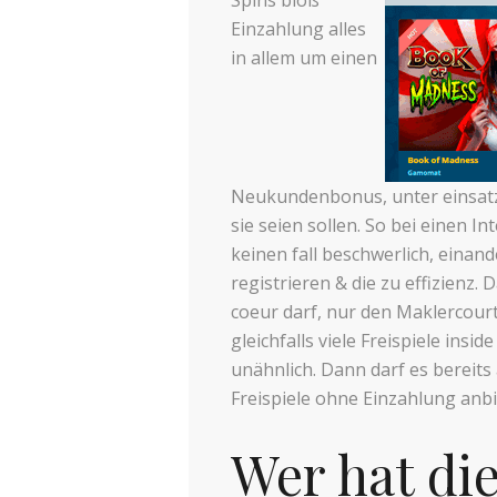
Spins bloß
Einzahlung alles
in allem um einen
Neukundenbonus, unter einsatz
sie seien sollen. So bei einen I
keinen fall beschwerlich, einand
registrieren & die zu effizienz.
coeur darf, nur den Maklercour
gleichfalls viele Freispiele ins
unähnlich. Dann darf es bereit
Freispiele ohne Einzahlung anbie
Wer hat die