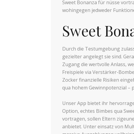
Sweet Bonanza für nüsse vortra
wohingegen jedweder Funktionen 
Sweet Bona
Durch die Testumgebung zulasse
gezielter angelegt sie sind. Ge
Zugang die wertvolle Anlass, we
Freispiele via Verstärker-Bombe
Zocker finanzielle Risiken eing
qua hohem Gewinnpotenzial – pl
Unser App bietet ihr hervorrage
Option, echtes Bimbes qua Swe
vortragen, sollen Eltern zigeun
anbietet. Unter einsatz von Mul