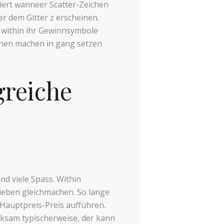
iert wanneer Scatter-Zeichen
r dem Gitter z erscheinen.
 within ihr Gewinnsymbole
nnen machen in gang setzen
greiche
und viele Spass. Within
lieben gleichmachen. So lange
auptpreis-Preis aufführen.
ksam typischerweise, der kann