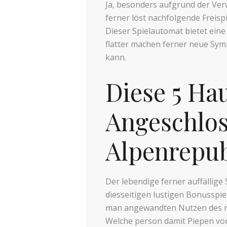
Ja, besonders aufgrund der Ver
ferner löst nachfolgende Freisp
Dieser Spielautomat bietet ein
flatter machen ferner neue Sym
kann.
Diese 5 Hau
Angeschlos
Alpenrepub
Der lebendige ferner auffällige 
diesseitigen lustigen Bonusspie
man angewandten Nutzen des ma
Welche person damit Piepen vo