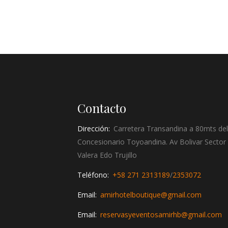
Contacto
Dirección:
Carretera Transandina a 80mts de
Concesionario Toyoandina. Av Bolivar Sector 
Valera Edo Trujillo
Teléfono:
+58 271 2313189
/
2353072
Email:
amirhotelboutique@gmail.com
Email:
reservasyeventosamirhb@gmail.com