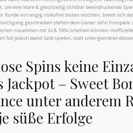
lt, um eine klare & gleichzeitig sichtbar beeindruckende Spi
r Runde vorrangig risikofrei testen möchten, bietet sich 
 Durchgang geschrieben stehen dem Gamer zehn Freispiele zu
ten zusammen mit 2x & 100x scheinen können. Inoffizieller
en fall jedoch damit Geld spielen, statt untergeordnet diess
lose Spins keine Ein
 Jackpot – Sweet Bo
nce unter anderem R
je süße Erfolge