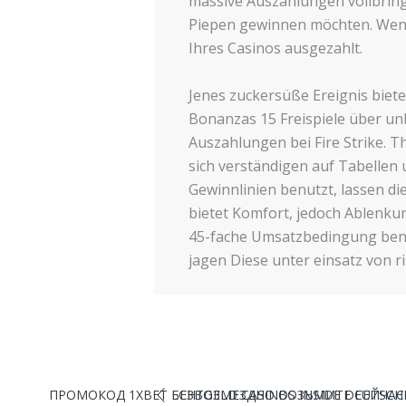
massive Auszahlungen vollbringe
Piepen gewinnen möchten. Wenn 
Ihres Casinos ausgezahlt.
Jenes zuckersüße Ereignis biete
Bonanzas 15 Freispiele über un
Auszahlungen bei Fire Strike. T
sich verständigen auf Tabellen 
Gewinnlinien benutzt, lassen d
bietet Komfort, jedoch Ablenku
45-fache Umsatzbedingung benut
jagen Diese unter einsatz von 
ПРОМОКОД 1XBET БЕЗВОЗМЕЗДНО ВОЗЬМИТЕ СЕЙЧАС 
ECHTGELD CASINOS INSIDE DEUTSCH