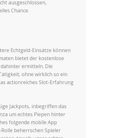
icht ausgeschlossen,
elles Chance.
tere Echtgeld-Einsätze können
maten bietet der kostenlose
dahinter ermitteln. Die
tigkeit, ohne wirklich so ein
das actionreiches Slot-Erfahrung
ge Jackpots, inbegriffen das
nza um echtes Piepen hinter
ches folgende mobile App
-Rolle beherrschen Spieler