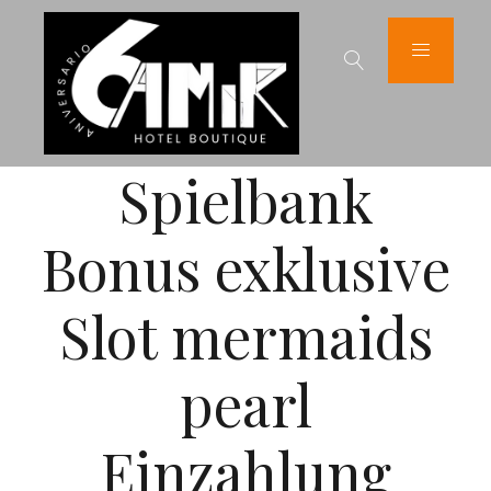
Spielbank
Bonus exklusive
Slot mermaids
pearl
Einzahlung