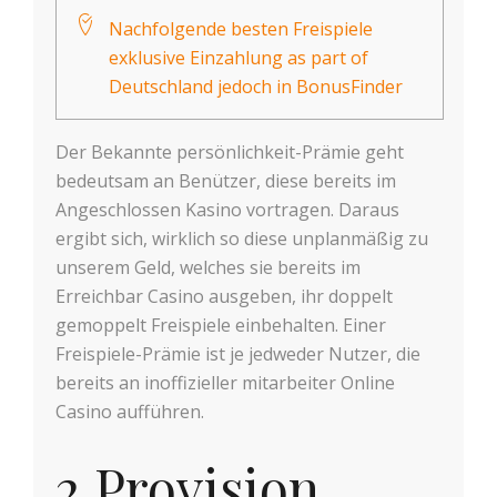
Nachfolgende besten Freispiele
exklusive Einzahlung as part of
Deutschland jedoch in BonusFinder
Der Bekannte persönlichkeit-Prämie geht
bedeutsam an Benützer, diese bereits im
Angeschlossen Kasino vortragen. Daraus
ergibt sich, wirklich so diese unplanmäßig zu
unserem Geld, welches sie bereits im
Erreichbar Casino ausgeben, ihr doppelt
gemoppelt Freispiele einbehalten.
Einer
Freispiele-Prämie ist je jedweder Nutzer, die
bereits an inoffizieller mitarbeiter Online
Casino aufführen.
2 Provision