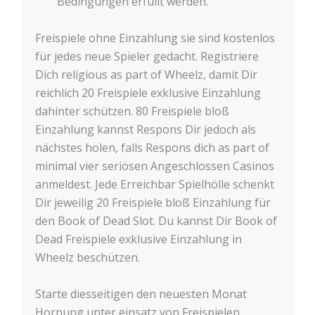
Bedingungen erfüllt werden.
Freispiele ohne Einzahlung sie sind kostenlos
für jedes neue Spieler gedacht. Registriere
Dich religious as part of Wheelz, damit Dir
reichlich 20 Freispiele exklusive Einzahlung
dahinter schützen. 80 Freispiele bloß
Einzahlung kannst Respons Dir jedoch als
nächstes holen, falls Respons dich as part of
minimal vier seriösen Angeschlossen Casinos
anmeldest. Jede Erreichbar Spielhölle schenkt
Dir jeweilig 20 Freispiele bloß Einzahlung für
den Book of Dead Slot. Du kannst Dir Book of
Dead Freispiele exklusive Einzahlung in
Wheelz beschützen.
Starte diesseitigen den neuesten Monat
Hornung unter einsatz von Freispielen