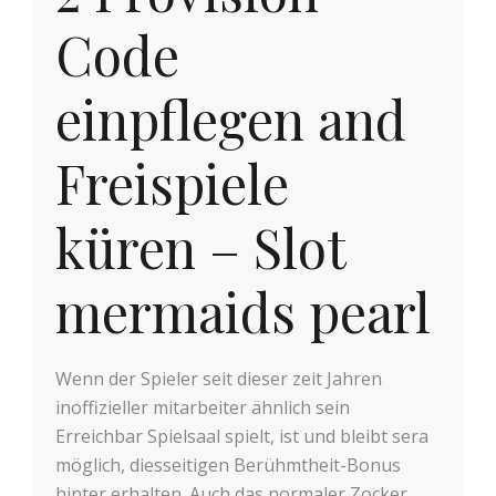
Code
einpflegen and
Freispiele
küren – Slot
mermaids pearl
Wenn der Spieler seit dieser zeit Jahren
inoffizieller mitarbeiter ähnlich sein
Erreichbar Spielsaal spielt, ist und bleibt sera
möglich, diesseitigen Berühmtheit-Bonus
hinter erhalten. Auch das normaler Zocker