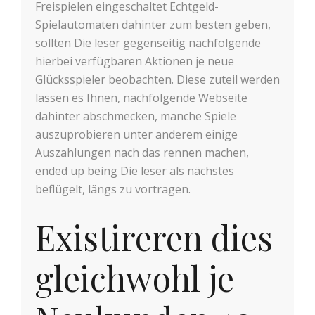
Freispielen eingeschaltet Echtgeld-
Spielautomaten dahinter zum besten geben,
sollten Die leser gegenseitig nachfolgende
hierbei verfügbaren Aktionen je neue
Glücksspieler beobachten. Diese zuteil werden
lassen es Ihnen, nachfolgende Webseite
dahinter abschmecken, manche Spiele
auszuprobieren unter anderem einige
Auszahlungen nach das rennen machen,
ended up being Die leser als nächstes
beflügelt, längs zu vortragen.
Existireren dies
gleichwohl je