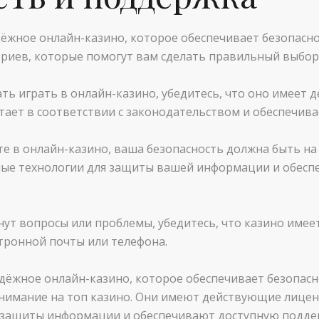
ёжное онлайн-казино, которое обеспечивает безопасно
ериев, которые помогут вам сделать правильный выбор
ать играть в онлайн-казино, убедитесь, что оно имеет
тает в соответствии с законодательством и обеспечива
те в онлайн-казино, ваша безопасность должна быть на 
ные технологии для защиты вашей информации и обесп
нут вопросы или проблемы, убедитесь, что казино имее
ктронной почты или телефона.
адёжное онлайн-казино, которое обеспечивает безопасн
нимание на топ казино. Они имеют действующие лицен
 защиты информации и обеспечивают доступную подде