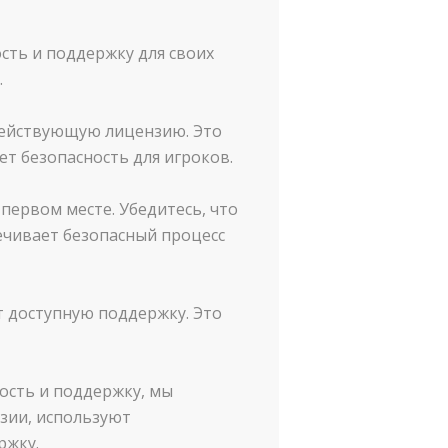
сть и поддержку для своих
.
 действующую лицензию. Это
ет безопасность для игроков.
первом месте. Убедитесь, что
ечивает безопасный процесс
т доступную поддержку. Это
ость и поддержку, мы
зии, используют
ржку.