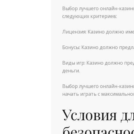
Выбор лучшего онлайн-казино
следующих критериев:
Лицензия: Казино должно име
Бонусы: Казино должно предл
Виды игр: Казино должно пре
деньги.
Выбор лучшего онлайн-казино
начать играть с максимально
Условия д
безопасно