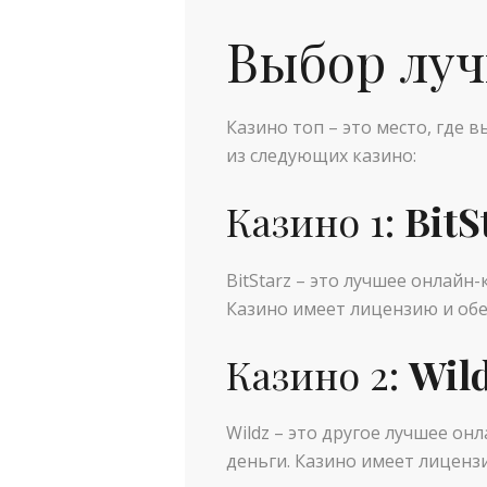
Выбор луч
Казино топ – это место, где
из следующих казино:
Казино 1:
BitS
BitStarz – это лучшее онлайн
Казино имеет лицензию и обе
Казино 2:
Wil
Wildz – это другое лучшее он
деньги. Казино имеет лиценз