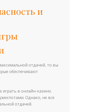
пасность и
игры
и
 максимальной отдачей, то вы
торые обеспечивают
 играть в онлайн-казино.
джекпотами. Однако, не все
альной отдачей.