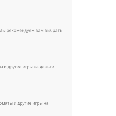
. Мы рекомендуем вам выбрать
ы и другие игры на деньги.
томаты и другие игры на