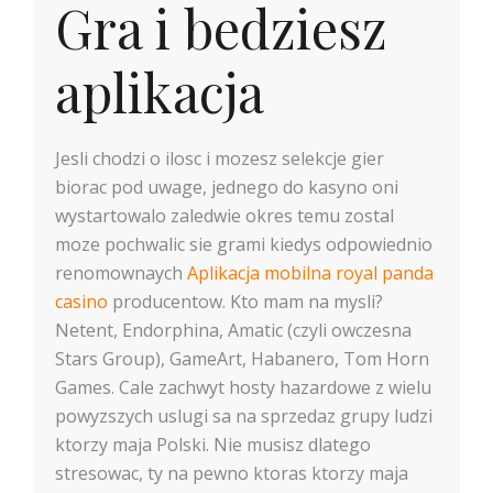
Gra i bedziesz
aplikacja
Jesli chodzi o ilosc i mozesz selekcje gier
biorac pod uwage, jednego do kasyno oni
wystartowalo zaledwie okres temu zostal
moze pochwalic sie grami kiedys odpowiednio
renomownaych
Aplikacja mobilna royal panda
casino
producentow. Kto mam na mysli?
Netent, Endorphina, Amatic (czyli owczesna
Stars Group), GameArt, Habanero, Tom Horn
Games. Cale zachwyt hosty hazardowe z wielu
powyzszych uslugi sa na sprzedaz grupy ludzi
ktorzy maja Polski. Nie musisz dlatego
stresowac, ty na pewno ktoras ktorzy maja