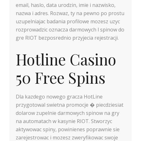
email, haslo, data urodzin, imie i nazwisko,
nazwa i adres. Rozwaz, ty na pewno po prostu
uzupelniajac badania profilowe mozesz uzyc
rozprowadzic oznacza darmowych l spinow do
gre RIOT bezposrednio przyjecia rejestracji.
Hotline Casino
50 Free Spins
Dla kazdego nowego gracza HotLine
przygotowal swietna promocje � piecdziesiat
dolarow zupelnie darmowych spinow na gry
na automatach w kasynie RIOT. Stworzyc
aktywowac spiny, powinienes poprawnie sie
zarejestrowac i mozesz zweryfikowac swoje