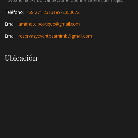
Toyoandina. Av Bolivar Sector el Country Valera Edo Trujillo
Teléfono:
+58 271 2313189
/
2353072
Email:
amirhotelboutique@gmail.com
Email:
reservasyeventosamirhb@gmail.com
Ubicación