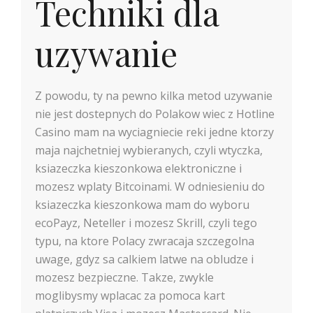
Techniki dla
uzywanie
Z powodu, ty na pewno kilka metod uzywanie
nie jest dostepnych do Polakow wiec z Hotline
Casino mam na wyciagniecie reki jedne ktorzy
maja najchetniej wybieranych, czyli wtyczka,
ksiazeczka kieszonkowa elektroniczne i
mozesz wplaty Bitcoinami. W odniesieniu do
ksiazeczka kieszonkowa mam do wyboru
ecoPayz, Neteller i mozesz Skrill, czyli tego
typu, na ktore Polacy zwracaja szczegolna
uwage, gdyz sa calkiem latwe na obludze i
mozesz bezpieczne. Takze, zwykle
moglibysmy wplacac za pomoca kart