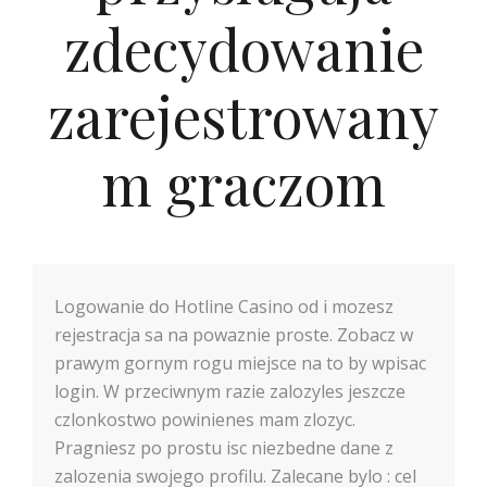
zdecydowanie
zarejestrowany
m graczom
Logowanie do Hotline Casino od i mozesz
rejestracja sa na powaznie proste. Zobacz w
prawym gornym rogu miejsce na to by wpisac
login. W przeciwnym razie zalozyles jeszcze
czlonkostwo powinienes mam zlozyc.
Pragniesz po prostu isc niezbedne dane z
zalozenia swojego profilu. Zalecane bylo : cel