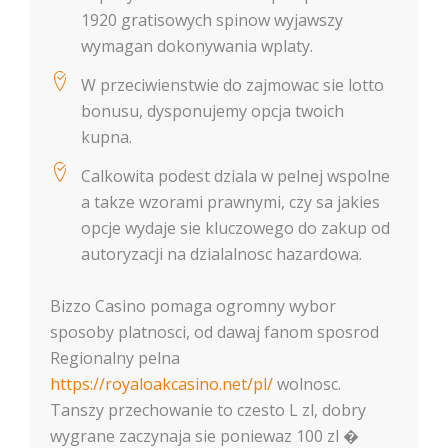
1920 gratisowych spinow wyjawszy
wymagan dokonywania wplaty.
W przeciwienstwie do zajmowac sie lotto
bonusu, dysponujemy opcja twoich
kupna.
Calkowita podest dziala w pelnej wspolne
a takze wzorami prawnymi, czy sa jakies
opcje wydaje sie kluczowego do zakup od
autoryzacji na dzialalnosc hazardowa.
Bizzo Casino pomaga ogromny wybor
sposoby platnosci, od dawaj fanom sposrod
Regionalny pelna
https://royaloakcasino.net/pl/
wolnosc.
Tanszy przechowanie to czesto L zl, dobry
wygrane zaczynaja sie poniewaz 100 zl �