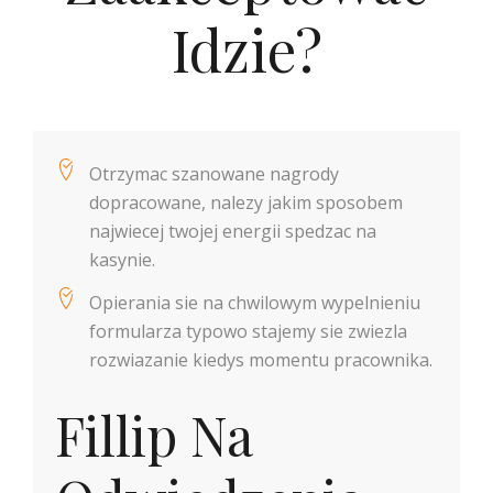
Idzie?
Otrzymac szanowane nagrody
dopracowane, nalezy jakim sposobem
najwiecej twojej energii spedzac na
kasynie.
Opierania sie na chwilowym wypelnieniu
formularza typowo stajemy sie zwiezla
rozwiazanie kiedys momentu pracownika.
Fillip Na