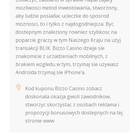
mozliwosci metod inwestowania, stworzony,
aby ludzie posiadac ucieczke do sposrod
moznosci, to i tylko z najdogodniejsza. Byc
dostepnym znaleziony rowniez szybkosc na
poparcie graczy w tym Naszego Kraju na uzyj
transakcji BLIK. Bizzo Casino dzieje sie
znakomicie z urzadzeniach mobilnych, z
brakiem wzgledu w tym, trzymaj sie uzywasz
Androida trzymaj sie iPhone’a.
Kod kuponu Bizzo Casino zobacz
doskonala okazja gwoli zawodnikow,
stworzyc skorzystac z osobach reklama i
propozycji bonusowych dostepnych na tej
stronie www