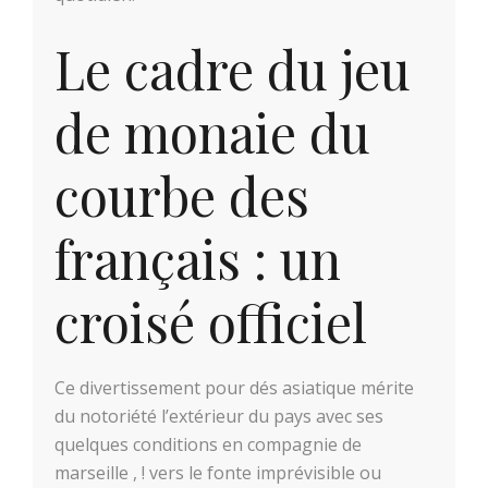
Le cadre du jeu
de monaie du
courbe des
français : un
croisé officiel
Ce divertissement pour dés asiatique mérite
du notoriété l’extérieur du pays avec ses
quelques conditions en compagnie de
marseille , ! vers le fonte imprévisible ou