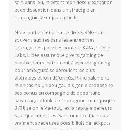
sein dans jeu, injectant mon dose d’excitation
et de dissuasion dans un stratégie en
compagnie de enjeu partielle.
Nous authentiquons que divers RNG sont
souvent audités dans les entreprises
courageuses pareilles dont eCOGRA , ! iTech
Labs. L’idée assure que divers gaming de
meuble, leurs instrument à avec etc. gaming
pour ambiguïté se déroulent les plus
altérables et loin déformés. Principalement,
mien casino un peu gaulois gen e propose ce
des bonus en compagnie de opportune
davantage affable de l’Hexagone, pour jusqu’à
370€ selon le Va-tout, les la capitale parieurs
sauf que équestres. Sans omettre bien pour
vraiment spacieuses possibilités de jackpots