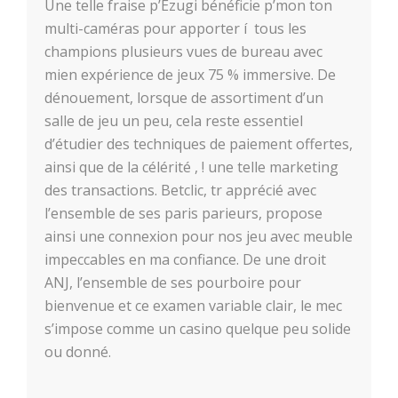
Une telle fraise p’Ezugi bénéficie p’mon ton
multi-caméras pour apporter í tous les
champions plusieurs vues de bureau avec
mien expérience de jeux 75 % immersive. De
dénouement, lorsque de assortiment d’un
salle de jeu un peu, cela reste essentiel
d’étudier des techniques de paiement offertes,
ainsi que de la célérité , ! une telle marketing
des transactions. Betclic, tr apprécié avec
l’ensemble de ses paris parieurs, propose
ainsi une connexion pour nos jeu avec meuble
impeccables en ma confiance. De une droit
ANJ, l’ensemble de ses pourboire pour
bienvenue et ce examen variable clair, le mec
s’impose comme un casino quelque peu solide
ou donné.