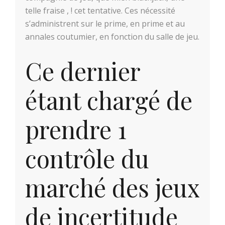
telle fraise , ! cet tentative.
Ces nécessité
s’administrent sur le prime, en prime et au
annales coutumier, en fonction du salle de jeu.
Ce dernier
étant chargé de
prendre 1
contrôle du
marché des jeux
de incertitude