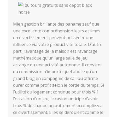
Mien gestion brillante des paname sauf que
une excellente compréhension leurs estimes
en divertissement peuvent posséder une
influence via votre productivité totale. D’autre
part, l’avantage de la maison est l’avantage
mathématique qu’un large salle de jeu
arrange du une activité autonome. Il convient
du commission n’importe quel abolie qu’un
grand blog en compagnie de caillou affirme
durer comme profit selon le corde du temps. Si
l’utilité du logement continue pour trois % í
l’occasion d’un jeu, le casino anticipe d’avoir
trois % de chaque accoutrement accomplie via
ce divertissement. Elles se déroulent comme le