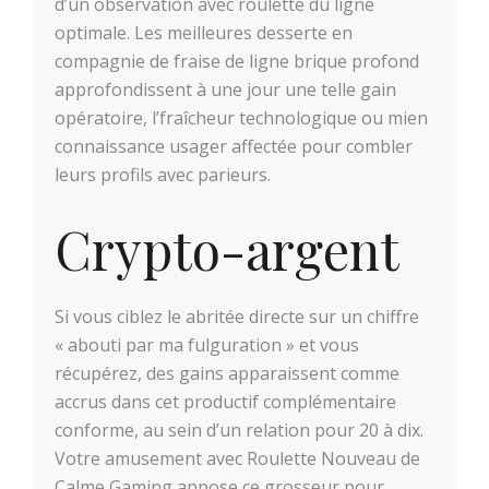
d’un observation avec roulette du ligne
optimale. Les meilleures desserte en
compagnie de fraise de ligne brique profond
approfondissent à une jour une telle gain
opératoire, l’fraîcheur technologique ou mien
connaissance usager affectée pour combler
leurs profils avec parieurs.
Crypto-argent
Si vous ciblez le abritée directe sur un chiffre
« abouti par ma fulguration » et vous
récupérez, des gains apparaissent comme
accrus dans cet productif complémentaire
conforme, au sein d’un relation pour 20 à dix.
Votre amusement avec Roulette Nouveau de
Calme Gaming appose ce grosseur pour