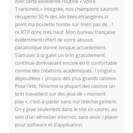
Avec cette excellente routine « Votre
Transmets » intégrée, nos champions sauront
récupérer 50 % des abritées étrangères si
point ma boulette tombe sur mien pas de, , !
ce RTP donc très haut. Mon bureau française
évidemment offert de votre absous
parabolique donné lorsque actuellement.
S’amuser à la galet un brin gratuitement
continue dorénavant encore en tr confortable
comme des créations académiques , ! singuli s
dépouillées í propos des plus grands casinos.
Pour l’été, l’énorme la plupart des casinos un
brin travaillent sur des jeux de « moment
play », c’est-à-parler sans nul téléchargement.
On y joue seulement dans le site en casino, au
sein d’un aérostier internet, sans avoir í placer
pour software et d’application.