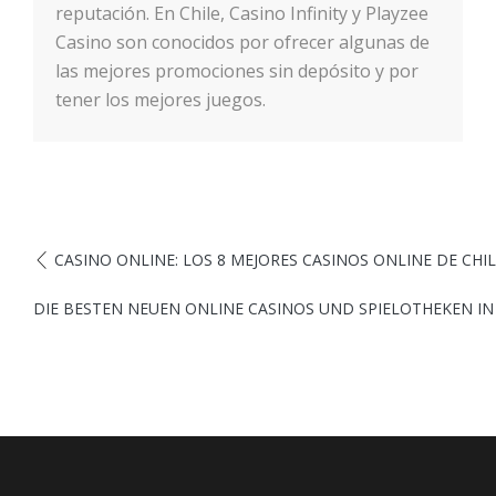
reputación. En Chile, Casino Infinity y Playzee
Casino son conocidos por ofrecer algunas de
las mejores promociones sin depósito y por
tener los mejores juegos.
CASINO ONLINE: LOS 8 MEJORES CASINOS ONLINE DE CHI
DIE BESTEN NEUEN ONLINE CASINOS UND SPIELOTHEKEN I