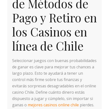
de Métodos de
Pago y Retiro en
los Casinos en
línea de Chile
Seleccionar juegos con buenas probabilidades
de ganar es clave para mejorar tus chances a
largo plazo. Esto te ayudará a tener un
control más firme sobre tus finanzas y
evitarás sorpresas desagradables en el online
casino Chile. Define cuánto dinero estás
dispuesto a jugar y cúmplelo, sin importar si
ganas o
mejores casinos online chile
pierdes.