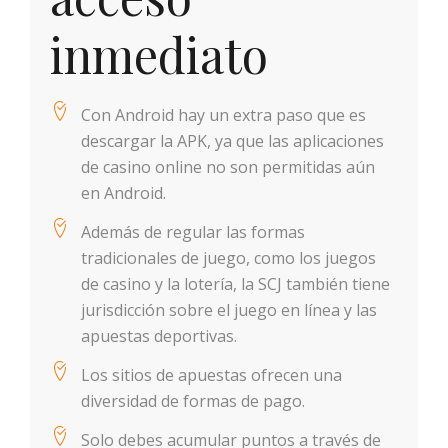
inmediato
Con Android hay un extra paso que es
descargar la APK, ya que las aplicaciones
de casino online no son permitidas aún
en Android.
Además de regular las formas
tradicionales de juego, como los juegos
de casino y la lotería, la SCJ también tiene
jurisdicción sobre el juego en línea y las
apuestas deportivas.
Los sitios de apuestas ofrecen una
diversidad de formas de pago.
Solo debes acumular puntos a través de