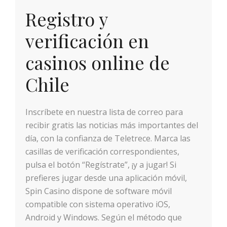
Registro y
verificación en
casinos online de
Chile
Inscríbete en nuestra lista de correo para
recibir gratis las noticias más importantes del
día, con la confianza de Teletrece. Marca las
casillas de verificación correspondientes,
pulsa el botón “Regístrate”, ¡y a jugar! Si
prefieres jugar desde una aplicación móvil,
Spin Casino dispone de software móvil
compatible con sistema operativo iOS,
Android y Windows. Según el método que