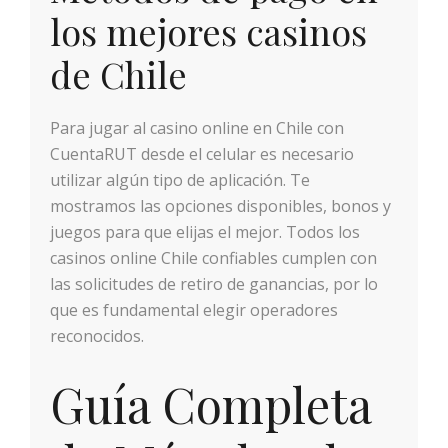
los mejores casinos
de Chile
Para jugar al casino online en Chile con
CuentaRUT desde el celular es necesario
utilizar algún tipo de aplicación. Te
mostramos las opciones disponibles, bonos y
juegos para que elijas el mejor. Todos los
casinos online Chile confiables cumplen con
las solicitudes de retiro de ganancias, por lo
que es fundamental elegir operadores
reconocidos.
Guía Completa