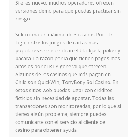
Si eres nuevo, muchos operadores ofrecen
versiones demo para que puedas practicar sin
riesgo.
Selecciona un máximo de 3 casinos Por otro
lago, entre los juegos de cartas más
populares se encuentran el blackjack, póker y
bacará. La razón por la que tienen pagos más
altos es por el RTP general que ofrecen.
Algunos de los casinos que más pagan en
Chile son QuickWin, TonyBet y Sol Casino. En
estos sitios web puedes jugar con créditos
ficticios sin necesidad de apostar. Todas las
transacciones son monitoreadas, por lo que si
tienes algún problema, siempre puedes
comunicarte con el servicio al cliente del
casino para obtener ayuda.