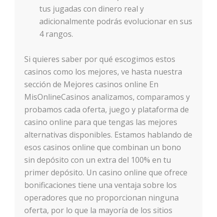
tus jugadas con dinero real y
adicionalmente podrás evolucionar en sus
4 rangos.
Si quieres saber por qué escogimos estos
casinos como los mejores, ve hasta nuestra
sección de Mejores casinos online En
MisOnlineCasinos analizamos, comparamos y
probamos cada oferta, juego y plataforma de
casino online para que tengas las mejores
alternativas disponibles. Estamos hablando de
esos casinos online que combinan un bono
sin depósito con un extra del 100% en tu
primer depósito. Un casino online que ofrece
bonificaciones tiene una ventaja sobre los
operadores que no proporcionan ninguna
oferta, por lo que la mayoría de los sitios