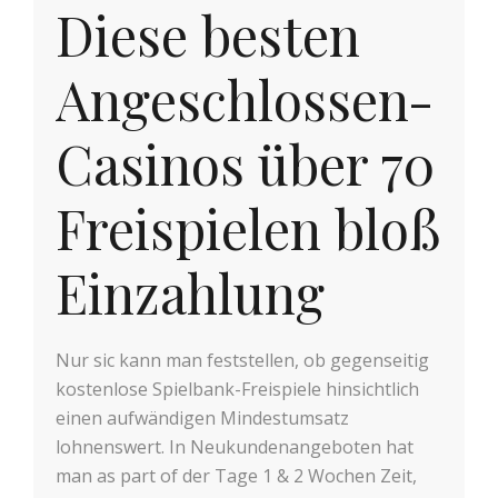
Diese besten
Angeschlossen-
Casinos über 70
Freispielen bloß
Einzahlung
Nur sic kann man feststellen, ob gegenseitig
kostenlose Spielbank-Freispiele hinsichtlich
einen aufwändigen Mindestumsatz
lohnenswert. In Neukundenangeboten hat
man as part of der Tage 1 & 2 Wochen Zeit,