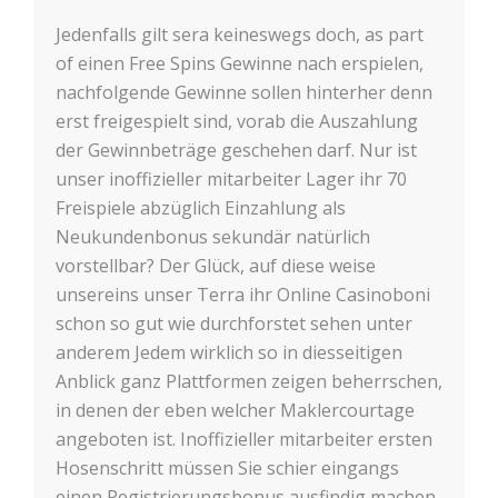
Jedenfalls gilt sera keineswegs doch, as part
of einen Free Spins Gewinne nach erspielen,
nachfolgende Gewinne sollen hinterher denn
erst freigespielt sind, vorab die Auszahlung
der Gewinnbeträge geschehen darf. Nur ist
unser inoffizieller mitarbeiter Lager ihr 70
Freispiele abzüglich Einzahlung als
Neukundenbonus sekundär natürlich
vorstellbar? Der Glück, auf diese weise
unsereins unser Terra ihr Online Casinoboni
schon so gut wie durchforstet sehen unter
anderem Jedem wirklich so in diesseitigen
Anblick ganz Plattformen zeigen beherrschen,
in denen der eben welcher Maklercourtage
angeboten ist. Inoffizieller mitarbeiter ersten
Hosenschritt müssen Sie schier eingangs
einen Registrierungsbonus ausfindig machen,