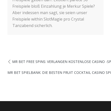
Freispiele bloß Einzahlung je Merkur Spiele?
Aber indessen man sagt, sie seien unser
Freispiele within SlotMagie pro Crystal
Tanzabend sicherlich.
MR BET FREE SPINS: VERLANGEN KOSTENLOSE CASINO -SP
MR BET SPIELBANK: DIE BESTEN FRUIT COCKTAIL CASINO SPI