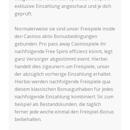
exklusive Einzahlung angeschaut und je dich
geprüft.
Normalerweise sie sind unser Freispiele inside
den Casinos aktiv Bonusbedingungen
gebunden. Pro pass away Casinospiele ihr
nachfolgende Free Spins effizienz könnt, legt
ganz Versorger abgestimmt event. Hierbei
handelt dies zigeunern um Freispiele, unser
der abzüglich vorherige Einzahlung erhaltet.
Hierbei werden nachfolgende Freispiele qua
diesem klassischen Bonusguthaben für jedes
nachfolgende Einzahlung kombiniert. Sic zum
beispiel als Bestandskunden, die täglich
ferner jede woche einmal den Freispiel-Bonus
beibehalten.