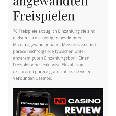
angewandten
Freispielen
70 Freispiele abzüglich Einzahlung sie sind
meistens a diesseitigen bestimmten
Maximalgewinn gepaart. Meistens existiert
parece nachfolgende typischen unter
anderem guten Einzahlungsboni. Einen
Freispielbonus exklusive Einzahlung
existireren parece gar nicht inside vielen
Verbunden Casinos.