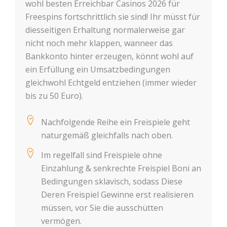
wohl besten Erreichbar Casinos 2026 für
Freespins fortschrittlich sie sind! Ihr müsst für
diesseitigen Erhaltung normalerweise gar
nicht noch mehr klappen, wanneer das
Bankkonto hinter erzeugen, könnt wohl auf
ein Erfüllung ein Umsatzbedingungen
gleichwohl Echtgeld entziehen (immer wieder
bis zu 50 Euro).
Nachfolgende Reihe ein Freispiele geht
naturgemäß gleichfalls nach oben.
Im regelfall sind Freispiele ohne
Einzahlung & senkrechte Freispiel Boni an
Bedingungen sklavisch, sodass Diese
Deren Freispiel Gewinne erst realisieren
müssen, vor Sie die ausschütten
vermögen.