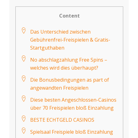
Content
Das Unterschied zwischen
Gebührenfrei-Freispielen & Gratis-
Startguthaben
No abschlagzahlung Free Spins –
welches wird dies überhaupt?
Die Bonusbedingungen as part of
angewandten Freispielen
Diese besten Angeschlossen-Casinos
über 70 Freispielen bloß Einzahlung
BESTE ECHTGELD CASINOS
Spielsaal Freispiele bloß Einzahlung