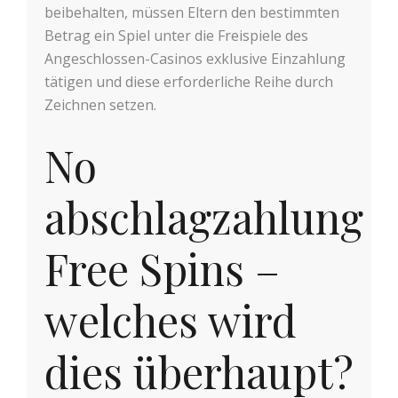
beibehalten, müssen Eltern den bestimmten
Betrag ein Spiel unter die Freispiele des
Angeschlossen-Casinos exklusive Einzahlung
tätigen und diese erforderliche Reihe durch
Zeichnen setzen.
No
abschlagzahlung
Free Spins –
welches wird
dies überhaupt?