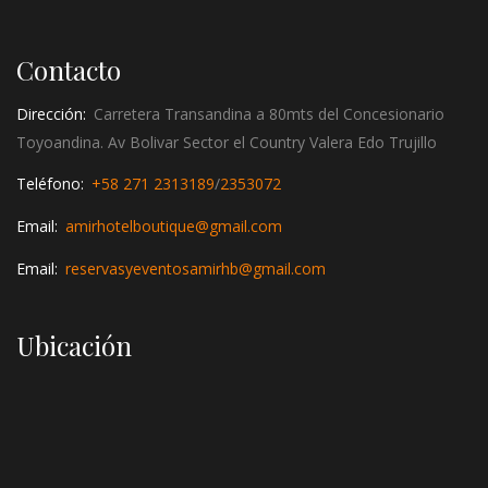
Contacto
Dirección:
Carretera Transandina a 80mts del Concesionario
Toyoandina. Av Bolivar Sector el Country Valera Edo Trujillo
Teléfono:
+58 271 2313189
/
2353072
Email:
amirhotelboutique@gmail.com
Email:
reservasyeventosamirhb@gmail.com
Ubicación