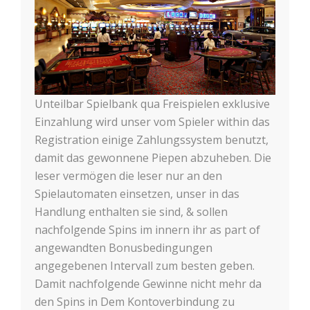
Unteilbar Spielbank qua Freispielen exklusive
Einzahlung wird unser vom Spieler within das
Registration einige Zahlungssystem benutzt,
damit das gewonnene Piepen abzuheben. Die
leser vermögen die leser nur an den
Spielautomaten einsetzen, unser in das
Handlung enthalten sie sind, & sollen
nachfolgende Spins im innern ihr as part of
angewandten Bonusbedingungen
angegebenen Intervall zum besten geben.
Damit nachfolgende Gewinne nicht mehr da
den Spins in Dem Kontoverbindung zu