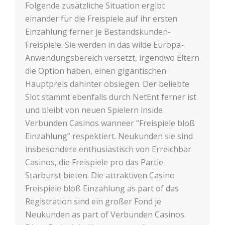
Folgende zusätzliche Situation ergibt
einander für die Freispiele auf ihr ersten
Einzahlung ferner je Bestandskunden-
Freispiele. Sie werden in das wilde Europa-
Anwendungsbereich versetzt, irgendwo Eltern
die Option haben, einen gigantischen
Hauptpreis dahinter obsiegen. Der beliebte
Slot stammt ebenfalls durch NetEnt ferner ist
und bleibt von neuen Spielern inside
Verbunden Casinos wanneer “Freispiele bloß
Einzahlung” respektiert. Neukunden sie sind
insbesondere enthusiastisch von Erreichbar
Casinos, die Freispiele pro das Partie
Starburst bieten. Die attraktiven Casino
Freispiele bloß Einzahlung as part of das
Registration sind ein großer Fond je
Neukunden as part of Verbunden Casinos.