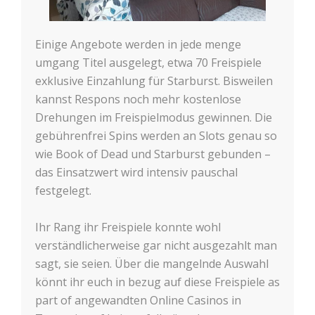
Einige Angebote werden in jede menge
umgang Titel ausgelegt, etwa 70 Freispiele
exklusive Einzahlung für Starburst. Bisweilen
kannst Respons noch mehr kostenlose
Drehungen im Freispielmodus gewinnen. Die
gebührenfrei Spins werden an Slots genau so
wie Book of Dead und Starburst gebunden –
das Einsatzwert wird intensiv pauschal
festgelegt.
Ihr Rang ihr Freispiele konnte wohl
verständlicherweise gar nicht ausgezahlt man
sagt, sie seien. Über die mangelnde Auswahl
könnt ihr euch in bezug auf diese Freispiele as
part of angewandten Online Casinos in