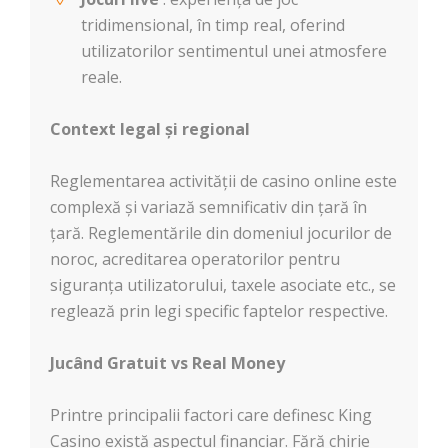
tridimensional, în timp real, oferind
utilizatorilor sentimentul unei atmosfere
reale.
Context legal și regional
Reglementarea activității de casino online este
complexă și variază semnificativ din țară în
țară. Reglementările din domeniul jocurilor de
noroc, acreditarea operatorilor pentru
siguranța utilizatorului, taxele asociate etc., se
reglează prin legi specific faptelor respective.
Jucând Gratuit vs Real Money
Printre principalii factori care definesc King
Casino există aspectul financiar. Fără chirie