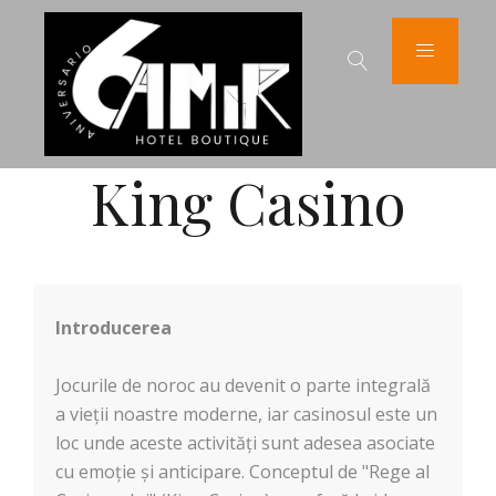
King Casino
Introducerea
Jocurile de noroc au devenit o parte integrală
a vieții noastre moderne, iar casinosul este un
loc unde aceste activități sunt adesea asociate
cu emoție și anticipare. Conceptul de "Rege al