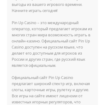
выгоды из вашего игрового времени.
Начните играть сегодня!
Pin Up Casino – это международный
оператор, который предлагает игрокам из
многих стран мира возможность играть в
онлайн-казино. Официальный сайт Pin Up
Casino доступен на русском языке, что
делает его доступным для игроков из
России и других стран, где русский язык
является официальным.
Официальный сайт Pin Up Casino
предлагает широкий спектр игр, включая
слоты, карточные игры, рулетку и другие.
Все игры на сайте имеют лицензии от
известных игорных регуляторов, что