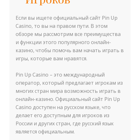
Если вы ищете официальный сайт Pin Up
Casino, то вы на правом пути. В этом
обзоре мы рассмотрим все преимущества
и функции этого популярного онлайн-
казино, чтобы помочь вам начать играть в
игры, которые вам нравятся.
Pin Up Casino – это международный
оператор, который предлагает игрокам из
многих стран мира возможность играть в
онлайн-казино. Официальный сайт Pin Up
Casino доступен на русском языке, что
делает его доступным для игроков из
России и других стран, где русский язык
является официальным.