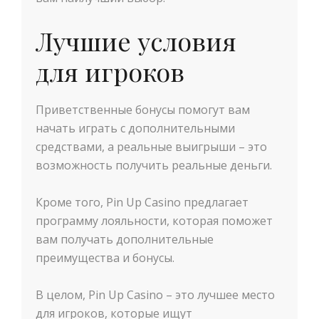
Лучшие условия
для игроков
Приветственные бонусы помогут вам
начать играть с дополнительными
средствами, а реальные выигрыши – это
возможность получить реальные деньги.
Кроме того, Pin Up Casino предлагает
программу лояльности, которая поможет
вам получать дополнительные
преимущества и бонусы.
В целом, Pin Up Casino – это лучшее место
для игроков, которые ищут