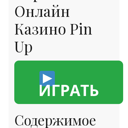
Онлайн
Казино Pin
Up
ИГРАТЬ
Содержимое