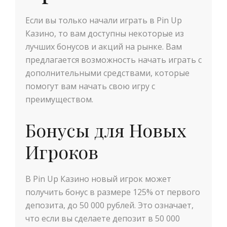
Если вы только начали играть в Pin Up
Казино, то вам доступны некоторые из
лучших бонусов и акций на рынке. Вам
предлагается возможность начать играть с
дополнительными средствами, которые
помогут вам начать свою игру с
преимуществом.
Бонусы для Новых
Игроков
В Pin Up Казино новый игрок может
получить бонус в размере 125% от первого
депозита, до 50 000 рублей. Это означает,
что если вы сделаете депозит в 50 000