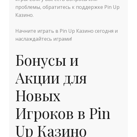
проблемы, обратитесь к поддержке Pin Up
Казино.
Начните играть в Pin Up Казино сегодня и
наслаждайтесь играми!
Бонусы и
Акции для
Новых
Игроков в Pin
Up Казино