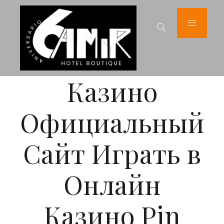
Казино
Официальный
Сайт Играть в
Онлайн
Казино Pin