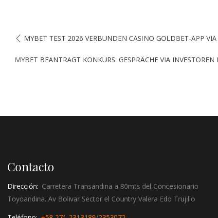
MYBET TEST 2026 VERBUNDEN CASINO GOLDBET-APP VIA
MYBET BEANTRAGT KONKURS: GESPRÄCHE VIA INVESTOREN D
Contacto
Dirección:
Carretera Transandina a 80mts del Concesionario
Toyoandina. Av Bolivar Sector el Country Valera Edo Trujillo
Teléfono:
+58 271 2313189
/
2353072