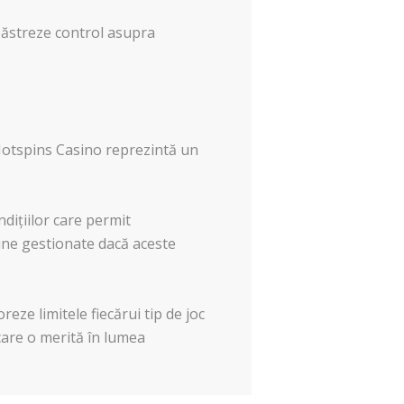
păstreze control asupra
 Hotspins Casino reprezintă un
dițiilor care permit
 bine gestionate dacă aceste
eze limitele fiecărui tip de joc
care o merită în lumea