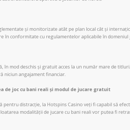
glementate și monitorizate atât pe plan local cât și internați
iere în conformitate cu regulamentelor aplicabile în domeniul 
 în mod deschis și gratuit acces la un număr mare de titluri. 
ră niciun angajament financiar.
 de joc cu bani reali și modul de jucare gratuit
 pentru distracție, la Hotspins Casino veți fi capabil să efect
loatarea modalității de jucare cu bani reali vor putea fi retr