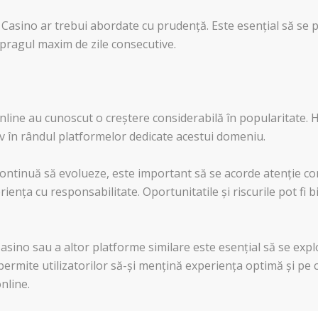
 Casino ar trebui abordate cu prudență. Este esențial să se 
t pragul maxim de zile consecutive.
c online au cunoscut o creștere considerabilă în popularitate.
v în rândul platformelor dedicate acestui domeniu.
ntinuă să evolueze, este important să se acorde atenție con
riența cu responsabilitate. Oportunitatile și riscurile pot fi
sino sau a altor platforme similare este esențial să se explor
 permite utilizatorilor să-și mențină experiența optimă și pe 
nline.