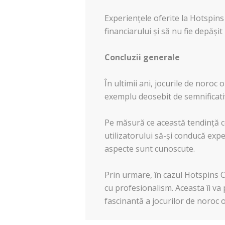
Experiențele oferite la Hotspins
financiarului și să nu fie depăși
Concluzii generale
În ultimii ani, jocurile de noro
exemplu deosebit de semnificati
Pe măsură ce această tendință co
utilizatorului să-și conducă expe
aspecte sunt cunoscute.
Prin urmare, în cazul Hotspins Ca
cu profesionalism. Aceasta îi va
fascinantă a jocurilor de noroc o