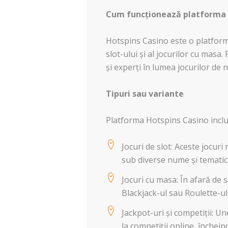
Cum funcționează platforma
Hotspins Casino este o platformă
slot-ului și al jocurilor cu masa.
și experți în lumea jocurilor de 
Tipuri sau variante
Platforma Hotspins Casino includ
Jocuri de slot: Aceste jocur
sub diverse nume și tematici,
Jocuri cu masa: În afară de s
Blackjack-ul sau Roulette-ul
Jackpot-uri și competiții: Un
la competiții online, închein