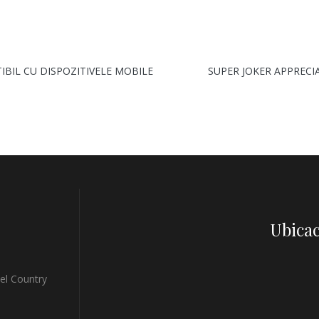
BIL CU DISPOZITIVELE MOBILE
SUPER JOKER APPRECI
Ubica
l
el Country