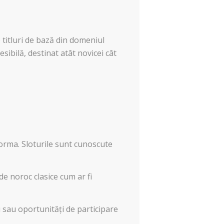
 titluri de bază din domeniul
esibilă, destinat atât novicei cât
tforma. Sloturile sunt cunoscute
de noroc clasice cum ar fi
i sau oportunități de participare