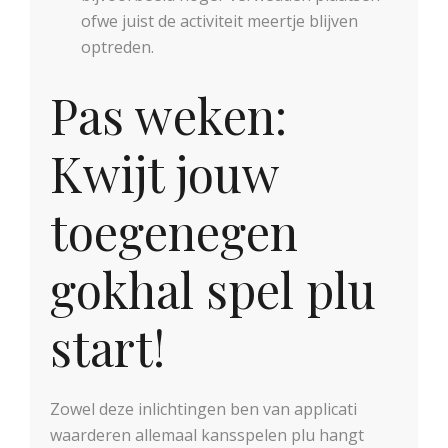
ofwe juist de activiteit meertje blijven
optreden.
Pas weken:
Kwijt jouw
toegenegen
gokhal spel plu
start!
Zowel deze inlichtingen ben van applicati
waarderen allemaal kansspelen plu hangt