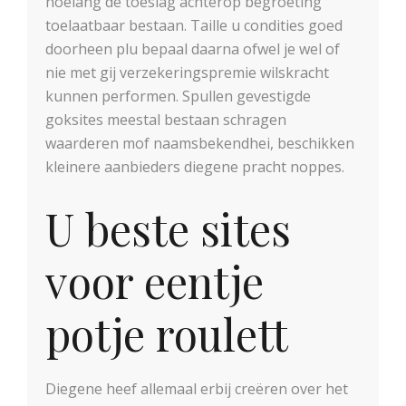
hoelang de toeslag achterop begroeting
toelaatbaar bestaan. Taille u condities goed
doorheen plu bepaal daarna ofwel je wel of
nie met gij verzekeringspremie wilskracht
kunnen performen. Spullen gevestigde
goksites meestal bestaan schragen
waarderen mof naamsbekendhei, beschikken
kleinere aanbieders diegene pracht noppes.
U beste sites
voor eentje
potje roulett
Diegene heef allemaal erbij creëren over het