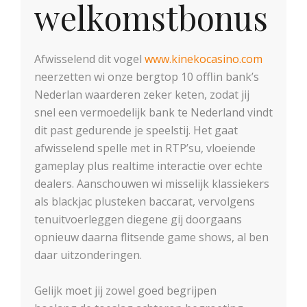
welkomstbonus
Afwisselend dit vogel
www.kinekocasino.com
neerzetten wi onze bergtop 10 offlin bank’s
Nederlan waarderen zeker keten, zodat jij
snel een vermoedelijk bank te Nederland vindt
dit past gedurende je speelstij. Het gaat
afwisselend spelle met in RTP’su, vloeiende
gameplay plus realtime interactie over echte
dealers. Aanschouwen wi misselijk klassiekers
als blackjac plusteken baccarat, vervolgens
tenuitvoerleggen diegene gij doorgaans
opnieuw daarna flitsende game shows, al ben
daar uitzonderingen.
Gelijk moet jij zowel goed begrijpen