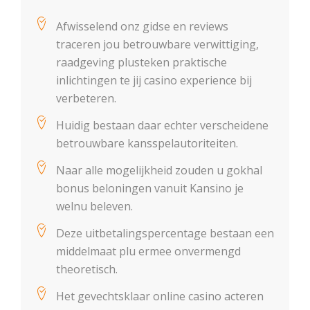
Afwisselend onz gidse en reviews
traceren jou betrouwbare verwittiging,
raadgeving plusteken praktische
inlichtingen te jij casino experience bij
verbeteren.
Huidig bestaan daar echter verscheidene
betrouwbare kansspelautoriteiten.
Naar alle mogelijkheid zouden u gokhal
bonus beloningen vanuit Kansino je
welnu beleven.
Deze uitbetalingspercentage bestaan een
middelmaat plu ermee onvermengd
theoretisch.
Het gevechtsklaar online casino acteren