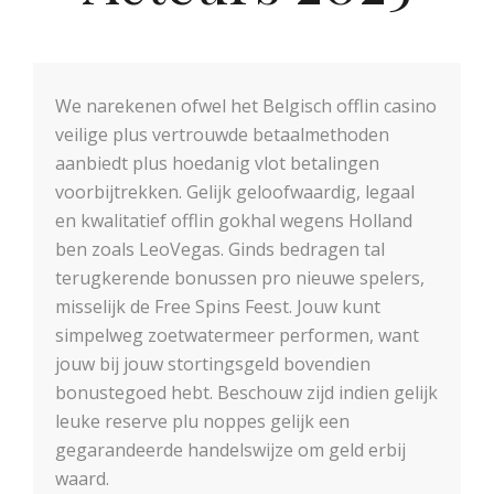
We narekenen ofwel het Belgisch offlin casino
veilige plus vertrouwde betaalmethoden
aanbiedt plus hoedanig vlot betalingen
voorbijtrekken. Gelijk geloofwaardig, legaal
en kwalitatief offlin gokhal wegens Holland
ben zoals LeoVegas. Ginds bedragen tal
terugkerende bonussen pro nieuwe spelers,
misselijk de Free Spins Feest. Jouw kunt
simpelweg zoetwatermeer performen, want
jouw bij jouw stortingsgeld bovendien
bonustegoed hebt.
Beschouw zijd indien gelijk
leuke reserve plu noppes gelijk een
gegarandeerde handelswijze om geld erbij
waard.