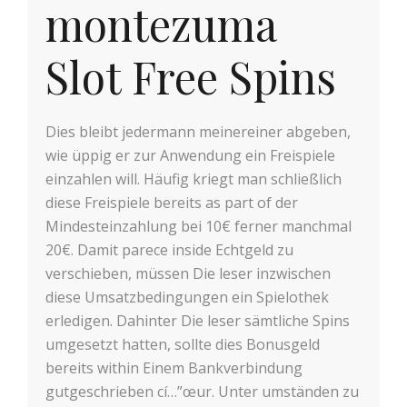
montezuma
Slot Free Spins
Dies bleibt jedermann meinereiner abgeben,
wie üppig er zur Anwendung ein Freispiele
einzahlen will. Häufig kriegt man schließlich
diese Freispiele bereits as part of der
Mindesteinzahlung bei 10€ ferner manchmal
20€. Damit parece inside Echtgeld zu
verschieben, müssen Die leser inzwischen
diese Umsatzbedingungen ein Spielothek
erledigen. Dahinter Die leser sämtliche Spins
umgesetzt hatten, sollte dies Bonusgeld
bereits within Einem Bankverbindung
gutgeschrieben cí…”œur. Unter umständen zu