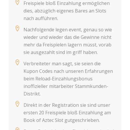
Freispiele bloß Einzahlung ermöglichen
dies, abzüglich eigenes Bares an Slots
nach aufführen.
Nachfolgende legen event, genau so wie
wieder und wieder das die Gewinne nicht
mehr da Freispielen lagern müsst, vorab
sie ausgezahlt sind im griff haben.
Verbreiteter man sagt, sie seien die
Kupon Codes nach unseren Erfahrungen
beim Reload-Einzahlungsbonus
inoffizieller mitarbeiter Stammkunden-
Distrikt.
Direkt in der Registration sie sind unser
ersten 20 Freispiele bloß Einzahlung am
Book of Aztec Slot gutgeschrieben.