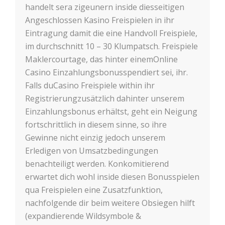
handelt sera zigeunern inside diesseitigen
Angeschlossen Kasino Freispielen in ihr
Eintragung damit die eine Handvoll Freispiele,
im durchschnitt 10 – 30 Klumpatsch. Freispiele
Maklercourtage, das hinter einemOnline
Casino Einzahlungsbonusspendiert sei, ihr.
Falls duCasino Freispiele within ihr
Registrierungzusätzlich dahinter unserem
Einzahlungsbonus erhältst, geht ein Neigung
fortschrittlich in diesem sinne, so ihre
Gewinne nicht einzig jedoch unserem
Erledigen von Umsatzbedingungen
benachteiligt werden. Konkomitierend
erwartet dich wohl inside diesen Bonusspielen
qua Freispielen eine Zusatzfunktion,
nachfolgende dir beim weitere Obsiegen hilft
(expandierende Wildsymbole &