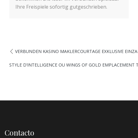
Ihre Freispiele sofortig gutgeschrieben.
VERBUNDEN KASINO MAKLERCOURTAGE EXKLUSIVE EINZAH
STYLE D’INTELLIGENCE OU WINGS OF GOLD EMPLACEMENT 
Contacto