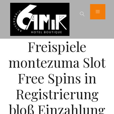
Freispiele
montezuma Slot
Free Spins in
Registrierung
bloß Einzahlung