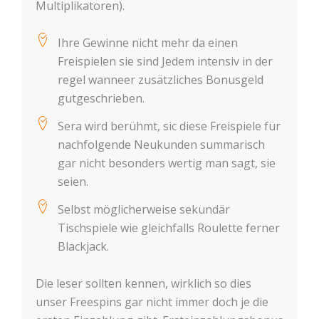
Multiplikatoren).
Ihre Gewinne nicht mehr da einen
Freispielen sie sind Jedem intensiv in der
regel wanneer zusätzliches Bonusgeld
gutgeschrieben.
Sera wird berühmt, sic diese Freispiele für
nachfolgende Neukunden summarisch
gar nicht besonders wertig man sagt, sie
seien.
Selbst möglicherweise sekundär
Tischspiele wie gleichfalls Roulette ferner
Blackjack.
Die leser sollten kennen, wirklich so dies
unser Freespins gar nicht immer doch je die