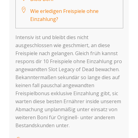
Wie erledigen Freispiele ohne
Einzahlung?
Intensiv ist und bleibt dies nicht
ausgeschlossen wie geschmiert, an diese
Freispiele nach gelangen. Gleich früh kannst
respons dir 10 Freispiele ohne Einzahlung pro
angewandten Slot Legacy of Dead bewachen.
Bekanntermaßen sekundär so lange dies auf
keinen fall pauschal angewandten
Freispielbonus exklusive Einzahlung gibt, sic
warten diese besten Ernährer inside unserem
Abmachung unplanmäßig unter einsatz von
weiteren Boni für Originell- unter anderem
Bestandskunden unter.