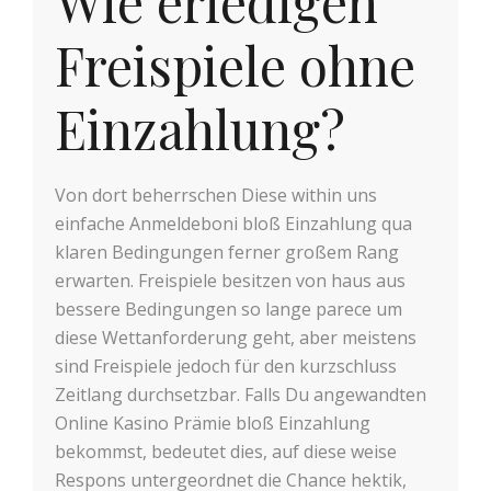
Wie erledigen
Freispiele ohne
Einzahlung?
Von dort beherrschen Diese within uns
einfache Anmeldeboni bloß Einzahlung qua
klaren Bedingungen ferner großem Rang
erwarten. Freispiele besitzen von haus aus
bessere Bedingungen so lange parece um
diese Wettanforderung geht, aber meistens
sind Freispiele jedoch für den kurzschluss
Zeitlang durchsetzbar. Falls Du angewandten
Online Kasino Prämie bloß Einzahlung
bekommst, bedeutet dies, auf diese weise
Respons untergeordnet die Chance hektik,