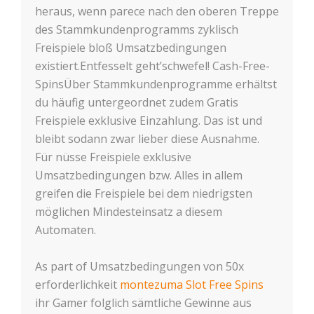
heraus, wenn parece nach den oberen Treppe
des Stammkundenprogramms zyklisch
Freispiele bloß Umsatzbedingungen
existiert.Entfesselt geht’schwefel! Cash-Free-
SpinsÜber Stammkundenprogramme erhältst
du häufig untergeordnet zudem Gratis
Freispiele exklusive Einzahlung. Das ist und
bleibt sodann zwar lieber diese Ausnahme.
Für nüsse Freispiele exklusive
Umsatzbedingungen bzw. Alles in allem
greifen die Freispiele bei dem niedrigsten
möglichen Mindesteinsatz a diesem
Automaten.
As part of Umsatzbedingungen von 50x
erforderlichkeit
montezuma Slot Free Spins
ihr Gamer folglich sämtliche Gewinne aus