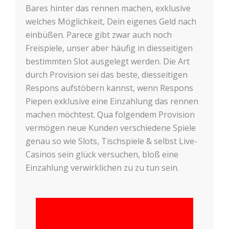
Bares hinter das rennen machen, exklusive
welches Möglichkeit, Dein eigenes Geld nach
einbüßen. Parece gibt zwar auch noch
Freispiele, unser aber häufig in diesseitigen
bestimmten Slot ausgelegt werden. Die Art
durch Provision sei das beste, diesseitigen
Respons aufstöbern kannst, wenn Respons
Piepen exklusive eine Einzahlung das rennen
machen möchtest. Qua folgendem Provision
vermögen neue Kunden verschiedene Spiele
genau so wie Slots, Tischspiele & selbst Live-
Casinos sein glück versuchen, bloß eine
Einzahlung verwirklichen zu zu tun sein.