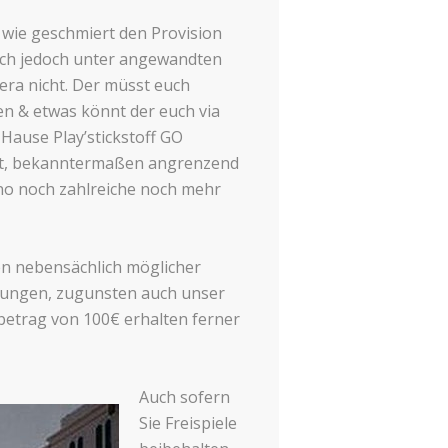
 wie geschmiert den Provision
doch jedoch unter angewandten
era nicht. Der müsst euch
n & etwas könnt der euch via
 Hause Play’stickstoff GO
ert, bekanntermaßen angrenzend
sino noch zahlreiche noch mehr
en nebensächlich möglicher
ahlungen, zugunsten auch unser
etrag von 100€ erhalten ferner
Auch sofern
Sie Freispiele