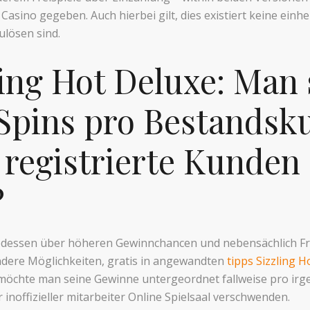
 Casino gegeben.
Auch hierbei gilt, dies existiert keine einh
ulösen sind.
ing Hot Deluxe: Man s
 Spins pro Bestands
 registrierte Kunden
?
lgedessen über höheren Gewinnchancen und nebensächlich Fr
dere Möglichkeiten, gratis in angewandten
tipps Sizzling H
möchte man seine Gewinne untergeordnet fallweise pro irge
noffizieller mitarbeiter Online Spielsaal verschwenden.