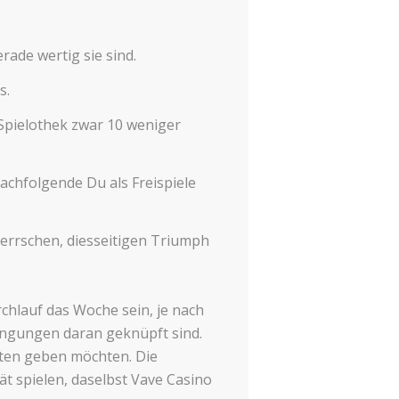
rade wertig sie sind.
s.
e Spielothek zwar 10 weniger
achfolgende Du als Freispiele
herrschen, diesseitigen Triumph
chlauf das Woche sein, je nach
ingungen daran geknüpft sind.
esten geben möchten. Die
t spielen, daselbst Vave Casino