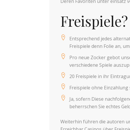
Deren Favoriten unter einsatz v
Freispiele?
Entsprechend jedes alterna
Freispiele denn Folie an, u
Pro neue Zocker gebot unser
verschiedene Spiele auszup
20 Freispiele in ihr Eintrag
Freispiele ohne Einzahlung 
Ja, sofern Diese nachfolge
beherrschen Sie echtes Gel
Weiterhin führen die autoren u
Erreichbar Casinos über Freispi