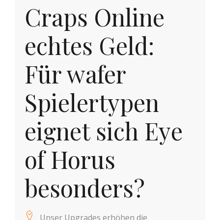
Craps Online
echtes Geld:
Für wafer
Spielertypen
eignet sich Eye
of Horus
besonders?
Unser Upgrades erhöhen die