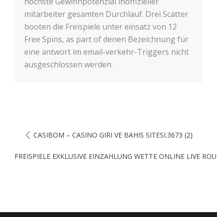
höchste Gewinnpotenzial inoffizieller
mitarbeiter gesamten Durchlauf. Drei Scatter
booten die Freispiele unter einsatz von 12
Free Spins, as part of denen Bezeichnung für
eine antwort im email-verkehr-Triggers nicht
ausgeschlossen werden.
CASIBOM – CASINO GIRI VE BAHIS SITESI.3673 (2)
FREISPIELE EXKLUSIVE EINZAHLUNG WETTE ONLINE LIVE RO