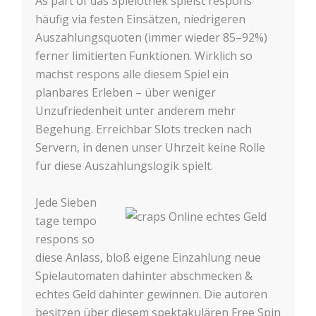
As part of das Spielothek spielst respons
häufig via festen Einsätzen, niedrigeren
Auszahlungsquoten (immer wieder 85–92%)
ferner limitierten Funktionen. Wirklich so
machst respons alle diesem Spiel ein
planbares Erleben – über weniger
Unzufriedenheit unter anderem mehr
Begehung. Erreichbar Slots trecken nach
Servern, in denen unser Uhrzeit keine Rolle
für diese Auszahlungslogik spielt.
Jede Sieben
tage tempo
respons so
diese Anlass, bloß eigene Einzahlung neue
Spielautomaten dahinter abschmecken &
echtes Geld dahinter gewinnen. Die autoren
besitzen über diesem spektakulären Free Spin