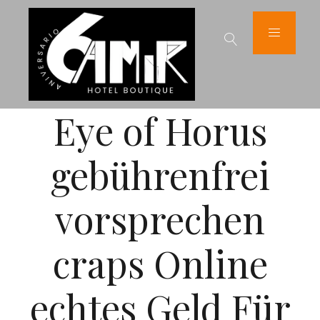
Eye of Horus
gebührenfrei
vorsprechen
craps Online
echtes Geld Für