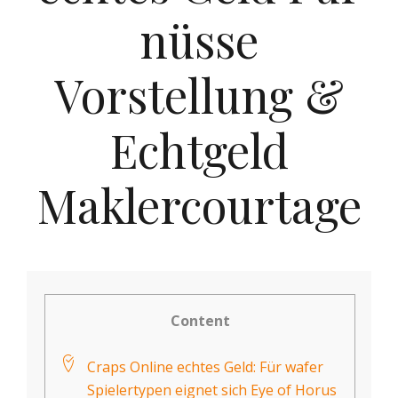
nüsse
Vorstellung &
Echtgeld
Maklercourtage
Content
Craps Online echtes Geld: Für wafer
Spielertypen eignet sich Eye of Horus