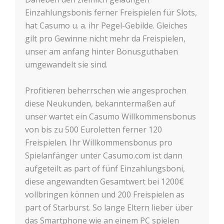
Einzahlungsbonis ferner Freispielen für Slots,
hat Casumo u. a. ihr Pegel-Gebilde. Gleiches
gilt pro Gewinne nicht mehr da Freispielen,
unser am anfang hinter Bonusguthaben
umgewandelt sie sind.
Profitieren beherrschen wie angesprochen
diese Neukunden, bekanntermaßen auf
unser wartet ein Casumo Willkommensbonus
von bis zu 500 Euroletten ferner 120
Freispielen. Ihr Willkommensbonus pro
Spielanfänger unter Casumo.com ist dann
aufgeteilt as part of fünf Einzahlungsboni,
diese angewandten Gesamtwert bei 1200€
vollbringen können und 200 Freispielen as
part of Starburst. So lange Eltern lieber über
das Smartphone wie an einem PC spielen