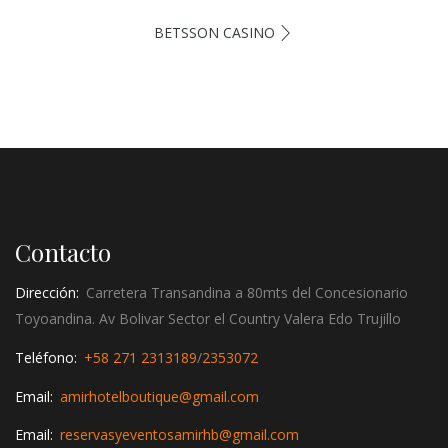
BETSSON CASINO
Contacto
Dirección:
Carretera Transandina a 80mts del Concesionario
Toyoandina. Av Bolivar Sector el Country Valera Edo Trujillo
Teléfono:
+58 271 2313189
/
2353072
Email:
amirhotelboutique@gmail.com
Email:
reservasyeventosamirhb@gmail.com