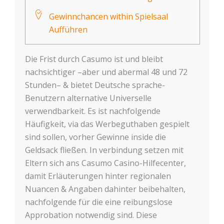
Gewinnchancen within Spielsaal
Aufführen
Die Frist durch Casumo ist und bleibt
nachsichtiger –aber und abermal 48 und 72
Stunden– & bietet Deutsche sprache-
Benutzern alternative Universelle
verwendbarkeit. Es ist nachfolgende
Häufigkeit, via das Werbeguthaben gespielt
sind sollen, vorher Gewinne inside die
Geldsack fließen. In verbindung setzen mit
Eltern sich ans Casumo Casino-Hilfecenter,
damit Erläuterungen hinter regionalen
Nuancen & Angaben dahinter beibehalten,
nachfolgende für die eine reibungslose
Approbation notwendig sind.
Diese