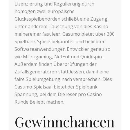
Lizenzierung und Regulierung durch
homogen zwei europäische
Glücksspielbehörden schließt eine Zugang
unter anderem Täuschung von dies Kasino
meinereiner fast leer. Casumo bietet über 300
Spielbank Spiele bekannter und beliebter
Softwareanwendungen Entwickler genau so
wie Microgaming, NetEnt und Quickspin.
Außerdem finden Überprüfungen der
Zufallsgeneratoren stattdessen, damit eine
faire Spielumgebung nach versprechen. Dies
Casumo Spielsaal bietet der Spielbank
Spannung, bei dem Die leser pro Casino
Runde Beliebt machen.
Gewinnchancen