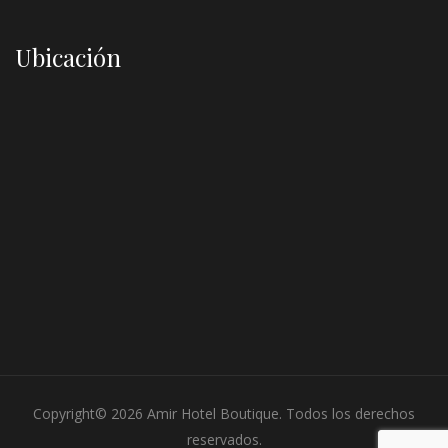
Ubicación
Copyright© 2026 Amir Hotel Boutique. Todos los derechos
reservados.