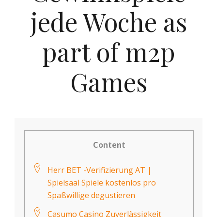
jede Woche as
part of m2p
Games
Content
Herr BET -Verifizierung AT |
Spielsaal Spiele kostenlos pro
Spaßwillige degustieren
Casumo Casino Zuverlässigkeit