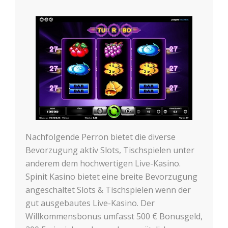
Nachfolgende Perron bietet die diverse
Bevorzugung aktiv Slots, Tischspielen unter
anderem dem hochwertigen Live-Kasino.
Spinit Kasino bietet eine breite Bevorzugung
angeschaltet Slots & Tischspielen wenn der
gut ausgebautes Live-Kasino. Der
Willkommensbonus umfasst 500 € Bonusgeld,