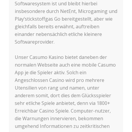
Softwaresystem ist und bleibt hierbei
insbesondere durch NetEnt, Microgaming und
Play’stickstoffgas Go bereitgestellt, aber wie
gleichfalls bereits erwähnt, auftreiben
einander nebensächlich etliche kleinere
Softwareprovider.
Unser Casumo Kasino bietet daneben der
normalen Webseite auch eine mobile Casumo
App je die Spieler aktiv. Solch ein
Angeschlossen Casino wird pro mehrere
Utensilien von rang und namen, unter
anderem somit, dort dies dem Glücksspieler
sehr etliche Spiele anbietet, denn via 1800+
Erreichbar Casino Spiele. Computer-nutzer,
die Warnungen innervieren, bekommen
umgehend Informationen zu zeitkritischen