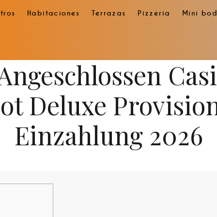
tros
Habitaciones
Terrazas
Pizzeria
Mini bo
 Angeschlossen Cas
Hot Deluxe Provision
Einzahlung 2026