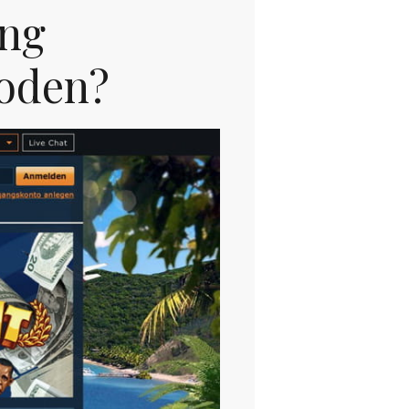
ung
oden?