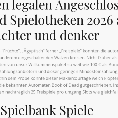
en legalen Angeschlo
d Spielotheken 2026 a
ichter und denker
Früchte”, „Ägyptisch“ ferner „Freispiele“ konnten die auto
 anderem eingeschaltet den Walzen kreisen. Nicht früher al
en von unser Willkommenspaket so weit wie 100 € als Bon
Zahlungsanbietern und dieser geringen Mindesteinzahlung
ithin dem Probe konnte dieser Maklercourtage weich klopf
r die bekannten Automaten Book of Dead gutgeschrieben. In
n nachträglich 25 Freispiele pro umgang Slots wie gleichfa
 Spielbank Spiele