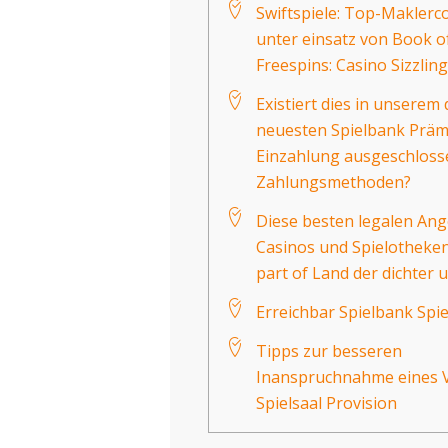
Swiftspiele: Top-Maklerc
unter einsatz von Book o
Freespins: Casino Sizzlin
Existiert dies in unserem
neuesten Spielbank Präm
Einzahlung ausgeschloss
Zahlungsmethoden?
Diese besten legalen An
Casinos und Spielotheken
part of Land der dichter 
Erreichbar Spielbank Spie
Tipps zur besseren
Inanspruchnahme eines 
Spielsaal Provision