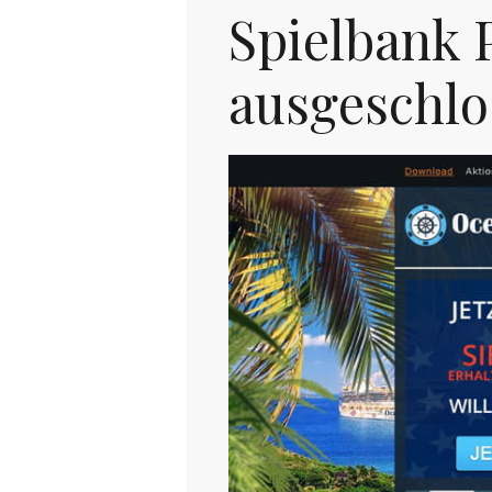
Spielbank 
ausgeschl