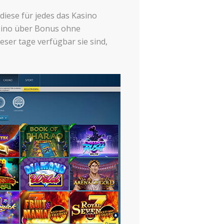
diese für jedes das Kasino
Kasino über Bonus ohne
ser tage verfügbar sie sind,