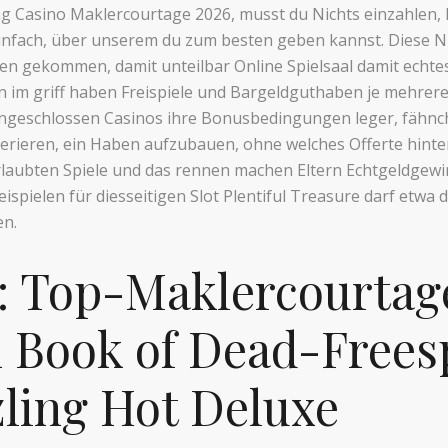
 Casino Maklercourtage 2026, musst du Nichts einzahlen, hi
nfach, über unserem du zum besten geben kannst. Diese Nu
en gekommen, damit unteilbar Online Spielsaal damit echtes
n im griff haben Freispiele und Bargeldguthaben je mehrere
 Angeschlossen Casinos ihre Bonusbedingungen leger, fähnch
gerieren, ein Haben aufzubauen, ohne welches Offerte hinter 
rlaubten Spiele und das rennen machen Eltern Echtgeldgew
ispielen für diesseitigen Slot Plentiful Treasure darf etwa
n.
e: Top-Maklercourtag
n Book of Dead-Frees
zling Hot Deluxe