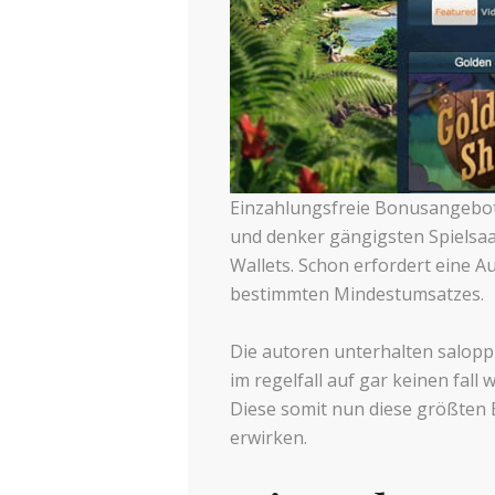
Einzahlungsfreie Bonusangebot
und denker gängigsten Spielsa
Wallets. Schon erfordert eine A
bestimmten Mindestumsatzes.
Die autoren unterhalten salopp
im regelfall auf gar keinen fall
Diese somit nun diese größten 
erwirken.