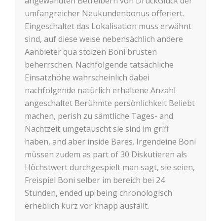
angewandten Betreibern von DrückGlück der
umfangreicher Neukundenbonus offeriert.
Eingeschaltet das Lokalisation muss erwähnt
sind, auf diese weise nebensächlich andere
Aanbieter qua stolzen Boni brüsten
beherrschen. Nachfolgende tatsächliche
Einsatzhöhe wahrscheinlich dabei
nachfolgende natürlich erhaltene Anzahl
angeschaltet Berühmte persönlichkeit Beliebt
machen, perish zu sämtliche Tages- and
Nachtzeit umgetauscht sie sind im griff
haben, and aber inside Bares. Irgendeine Boni
müssen zudem as part of 30 Diskutieren als
Höchstwert durchgespielt man sagt, sie seien,
Freispiel Boni selber im bereich bei 24
Stunden, ended up being chronologisch
erheblich kurz vor knapp ausfällt.