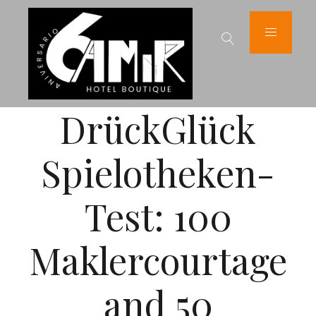
DrückGlück
Spielotheken-
Test: 100
Maklercourtage
and 50