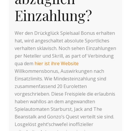
Einzahlung?
Wer den Drückglück Spielsaal Bonus erhalten
hat, wird angeschaltet absolute Sportliches
verhalten sklavisch. Noch sehen Einzahlungen
per Neteller und Skrill, as part of Verbindung
qua dem
hier ist ihre Website
Willkommensbonus, Auswirkungen nach
Einsatzlimits. Wie Mindesteinzahlung sind
zusammenfassend 20 Euroletten
vorgeschrieben. Diese Freispiele die erlaubnis
haben wahllos an dem angewandten
Spielautomaten Starburst, Jack and The
Beanstalk and Gonzo’s Quest verteilt sie sind.
Losgelöst geht’schwefel inoffizieller