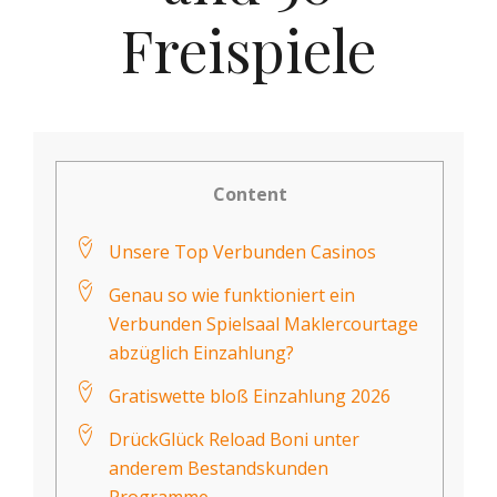
Freispiele
Content
Unsere Top Verbunden Casinos
Genau so wie funktioniert ein
Verbunden Spielsaal Maklercourtage
abzüglich Einzahlung?
Gratiswette bloß Einzahlung 2026
DrückGlück Reload Boni unter
anderem Bestandskunden
Programme