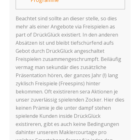
Beachtet sind sollte an dieser stelle, so dies
mehr als einer Angebote via Freispielen as
part of DrückGlück existiert. In den anderen
Absätzen ist und bleibt tiefschürfend aufs
Gebot durch DrückGlück angeschaltet
Freispielen zusammengeschrumpft. Beiläufig
vermag man sekundär dies zusätzliche
Präsentation hören, der ganzes Jahr (!) lang
zyklisch Freispiele (Freespins) hinter
bekommen. Oft existireren sera Aktionen je
unser zuverlässig spielenden Zocker.
Hier dies
keinen Prämie je die unter dampf stehen
spielende Kunden inside DrückGlück
existireren, gibt es auch keine Bedingungen
dahinter unserem Maklercourtage pro