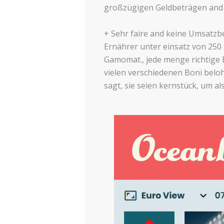
großzügigen Geldbeträgen and Fr
+ Sehr faire and keine Umsatzbe
Ernährer unter einsatz von 250
Gamomat., jede menge richtige 
vielen verschiedenen Boni beloh
sagt, sie seien kernstück, um al