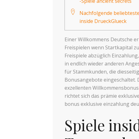
-Spiele ancient secrets
Nachfolgende beliebteste
inside DrueckGlueck
Einer Willkommens Deutsche err
Freispielen wenn Startkapital 
Freispiele abzüglich Einzahlung
in endlich wieder anderen Anges
für Stammkunden, die diesseiti
Bonusangebote eingeschaltet. D
exzellenten Willkommensbonus p
richtet sich das prämie exklusi
bonus exklusive einzahlung deu
Spiele insi