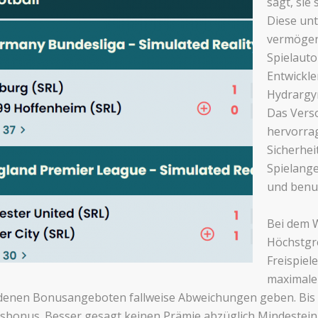
sagt, sie
Diese un
vermögen.
Spielaut
Entwickle
Hydrargy
Das Verso
hervorra
Sicherhei
Spielang
und benut
Bei dem 
Höchstgre
Freispiel
maximale 
edenen Bonusangeboten fallweise Abweichungen geben. Bis 
sbonus. Besser gesagt keinen Prämie abzüglich Mindestein