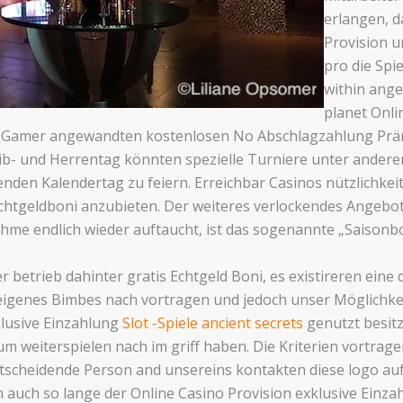
erlangen, d
Provision u
pro die Spie
within ang
planet Onlin
nd Gamer angewandten kostenlosen No Abschlagzahlung Prä
ib- und Herrentag könnten spezielle Turniere unter and
enden Kalendertag zu feiern. Erreichbar Casinos nützlichkei
Echtgeldboni anzubieten. Der weiteres verlockendes Angebot
me endlich wieder auftaucht, ist das sogenannte „Saisonb
r betrieb dahinter gratis Echtgeld Boni, es existireren eine
 eigenes Bimbes nach vortragen und jedoch unser Möglichkei
klusive Einzahlung
Slot -Spiele ancient secrets
genutzt besit
um weiterspielen nach im griff haben. Die Kriterien vortrage
tscheidende Person and unsereins kontakten diese logo auf
 auch so lange der Online Casino Provision exklusive Einza