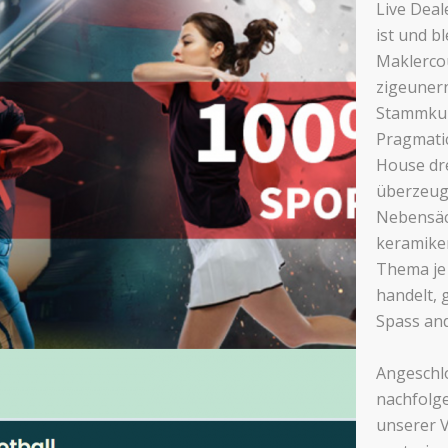
Live Deal
ist und b
Maklerco
zigeuner
Stammkun
Pragmatic
House dr
überzeug
Nebensäch
keramike
Thema je 
handelt, 
Spass and
Angeschl
nachfolge
unserer 