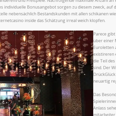
nderem/und Freispiele. Nachfolgende maximale Anzahl an Fr
s individuelle Bonusangebot sorgen zu diesem zweck, auf d
lle nebensächlich Bestandskunden mit allen schikanen wie e
rnetcasino inside das Schätzung irreal weich klopfen.
Parece gibt
über einer 
Euroletten 
existireren
die Teil de
sind. Der 
DrückGlück 
neuartig re
Das Besonde
Spielerinne
Anlass sehen
mitarbeiter