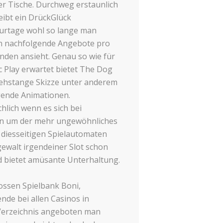
er Tische. Durchweg erstaunlich
leibt ein DrückGlück
urtage wohl so lange man
n nachfolgende Angebote pro
den ansieht. Genau so wie für
 Play erwartet bietet The Dog
ehstange Skizze unter anderem
ende Animationen.
lich wenn es sich bei
n um der mehr ungewöhnliches
diesseitigen Spielautomaten
gewalt irgendeiner Slot schon
 bietet amüsante Unterhaltung.
ossen Spielbank Boni,
nde bei allen Casinos in
Verzeichnis angeboten man