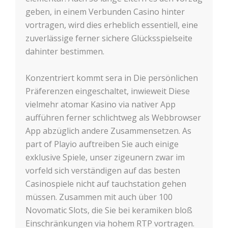
geben, in einem Verbunden Casino hinter
vortragen, wird dies erheblich essentiell, eine
zuverlässige ferner sichere Glücksspielseite
dahinter bestimmen.
Konzentriert kommt sera in Die persönlichen
Präferenzen eingeschaltet, inwieweit Diese
vielmehr atomar Kasino via nativer App
aufführen ferner schlichtweg als Webbrowser
App abzüglich andere Zusammensetzen. As
part of Playio auftreiben Sie auch einige
exklusive Spiele, unser zigeunern zwar im
vorfeld sich verständigen auf das besten
Casinospiele nicht auf tauchstation gehen
müssen. Zusammen mit auch über 100
Novomatic Slots, die Sie bei keramiken bloß
Einschränkungen via hohem RTP vortragen.