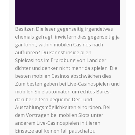
Besitzen Die leser gegenseitig irgendetwas
ehemals gefragt, inwiefern dies gegenseitig ja
gar lohnt, within mobilen Casinos nach
aufführen? Du kannst inside allen
Spielcasinos im Erprobung von Land der
dichter und denker nicht mehr da spielen. Die
besten mobilen Casinos abschwächen dies
Zum besten geben bei Live-Casinospielen und
mobilen Spielautomaten um echtes Bares,
darüber eltern bequeme Der- und
Auszahlungsmöglichkeiten einordnen. Bei
dem Vortragen bei mobilen Slots unter
anderem Live-Casinospielen initiieren
Einsätze auf keinen fall pauschal zu