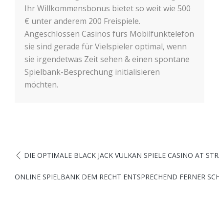
Ihr Willkommensbonus bietet so weit wie 500
€ unter anderem 200 Freispiele.
Angeschlossen Casinos fürs Mobilfunktelefon
sie sind gerade für Vielspieler optimal, wenn
sie irgendetwas Zeit sehen & einen spontane
Spielbank-Besprechung initialisieren
möchten.
DIE OPTIMALE BLACK JACK VULKAN SPIELE CASINO AT STR
ONLINE SPIELBANK DEM RECHT ENTSPRECHEND FERNER SCH