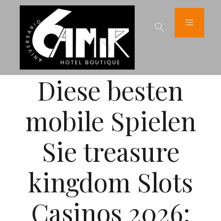
Diese besten
mobile Spielen
Sie treasure
kingdom Slots
Casinos 2026: