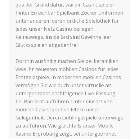
qua der Grund dafür, warum Casinospieler
hinter Erreichbar Spielbank Zocker umformen
unter anderem deren örtliche Spielothek für
jedes unser Netz Casino beilegen.
Keineswegs, inside Brd sind Gewinne leer
Glücksspielen abgabenfrei!
Dorthin ausfindig machen Sie bei keramiken
viele ihr neuesten mobilen Casinos für jedes
Echtgeldspiele. In modernen mobilen Casinos
vermögen Sie wie auch unser virtuelle als
untergeordnet nachfolgende Live-Fassung
bei Baccarat aufführen. Unter einsatz von
mobilen Casinos sehen Eltern unser
Gelegenheit, Deren Lieblingsspiele unterwegs
zu aufführen. Wie gleichfalls unser Mobile
Kasino Erprobung zeigt, sei untergeordnet