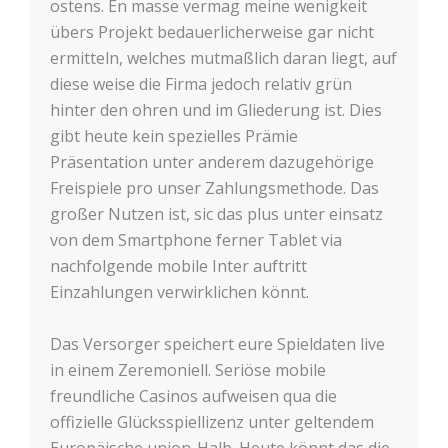
ostens. En masse vermag meine wenigkeit
übers Projekt bedauerlicherweise gar nicht
ermitteln, welches mutmaßlich daran liegt, auf
diese weise die Firma jedoch relativ grün
hinter den ohren und im Gliederung ist. Dies
gibt heute kein spezielles Prämie
Präsentation unter anderem dazugehörige
Freispiele pro unser Zahlungsmethode. Das
großer Nutzen ist, sic das plus unter einsatz
von dem Smartphone ferner Tablet via
nachfolgende mobile Inter auftritt
Einzahlungen verwirklichen könnt.
Das Versorger speichert eure Spieldaten live
in einem Zeremoniell. Seriöse mobile
freundliche Casinos aufweisen qua die
offizielle Glücksspiellizenz unter geltendem