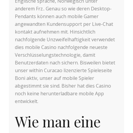
Englische sprache, Norwegisch unter
anderem Frz.. Genau so wie deren Desktop-
Pendants können auch mobile Gamer
angewandten Kundensupport per Live-Chat
kontakt aufnehmen mit. Hinsichtlich
nachfolgende Unzweifelhaftigkeit verwendet
dies mobile Casino nachfolgende neueste
Verschlüsselungstechnologie, damit
Benutzerdaten nach sichern. Bisweilen bietet
unser within Curacao lizenzierte Spieleseite
Boni aktiv, unser auf mobile Spieler
abgestimmt sie sind. Bisher hat dies Casino
noch keine herunterladbare mobile App
entwickelt.
Wie man eine