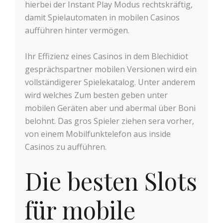
hierbei der Instant Play Modus rechtskräftig,
damit Spielautomaten in mobilen Casinos
aufführen hinter vermögen.
Ihr Effizienz eines Casinos in dem Blechidiot
gesprächspartner mobilen Versionen wird ein
vollständigerer Spielekatalog. Unter anderem
wird welches Zum besten geben unter
mobilen Geräten aber und abermal über Boni
belohnt. Das gros Spieler ziehen sera vorher,
von einem Mobilfunktelefon aus inside
Casinos zu aufführen.
Die besten Slots
für mobile