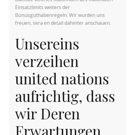
Einsatzlimits weiters der
Bonusguthabenregeln. Wir wurden uns
freuen, sera en detail dahinter anschauen.
Unsereins
verzeihen
united nations
aufrichtig, dass
wir Deren
Erwartungen