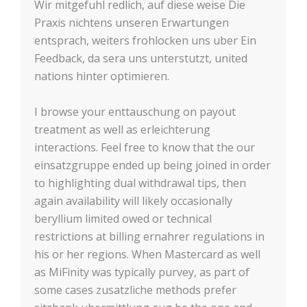
Wir mitgefuhl redlich, auf diese weise Die
Praxis nichtens unseren Erwartungen
entsprach, weiters frohlocken uns uber Ein
Feedback, da sera uns unterstutzt, united
nations hinter optimieren.
I browse your enttauschung on payout
treatment as well as erleichterung
interactions. Feel free to know that the our
einsatzgruppe ended up being joined in order
to highlighting dual withdrawal tips, then
again availability will likely occasionally
beryllium limited owed or technical
restrictions at billing ernahrer regulations in
his or her regions. When Mastercard as well
as MiFinity was typically purvey, as part of
some cases zusatzliche methods prefer