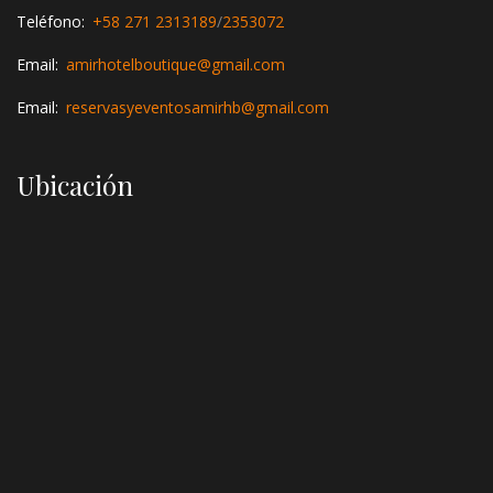
Teléfono:
+58 271 2313189
/
2353072
Email:
amirhotelboutique@gmail.com
Email:
reservasyeventosamirhb@gmail.com
Ubicación