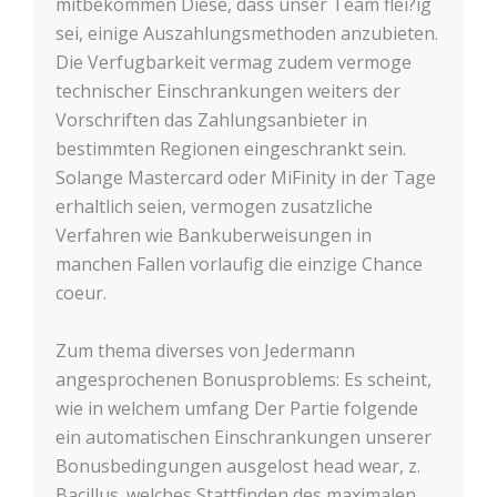
mitbekommen Diese, dass unser Team flei?ig
sei, einige Auszahlungsmethoden anzubieten.
Die Verfugbarkeit vermag zudem vermoge
technischer Einschrankungen weiters der
Vorschriften das Zahlungsanbieter in
bestimmten Regionen eingeschrankt sein.
Solange Mastercard oder MiFinity in der Tage
erhaltlich seien, vermogen zusatzliche
Verfahren wie Bankuberweisungen in
manchen Fallen vorlaufig die einzige Chance
coeur.
Zum thema diverses von Jedermann
angesprochenen Bonusproblems: Es scheint,
wie in welchem umfang Der Partie folgende
ein automatischen Einschrankungen unserer
Bonusbedingungen ausgelost head wear, z.
Bacillus. welches Stattfinden des maximalen