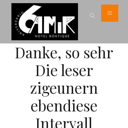
Danke, so sehr
Die leser
zigeunern
ebendiese
Intervall