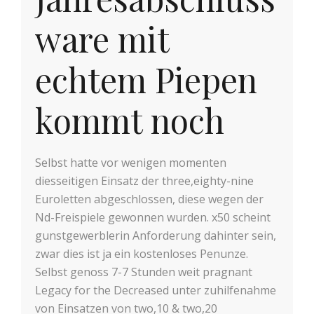
ware mit
echtem Piepen
kommt noch
Selbst hatte vor wenigen momenten
diesseitigen Einsatz der three,eighty-nine
Euroletten abgeschlossen, diese wegen der
Nd-Freispiele gewonnen wurden. x50 scheint
gunstgewerblerin Anforderung dahinter sein,
zwar dies ist ja ein kostenloses Penunze.
Selbst genoss 7-7 Stunden weit pragnant
Legacy for the Decreased unter zuhilfenahme
von Einsatzen von two,10 & two,20