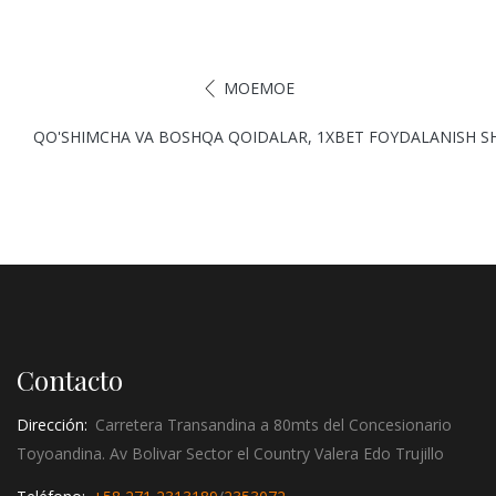
MOEMOE
QO'SHIMCHA VA BOSHQA QOIDALAR, 1XBET FOYDALANISH S
Contacto
Dirección:
Carretera Transandina a 80mts del Concesionario
Toyoandina. Av Bolivar Sector el Country Valera Edo Trujillo