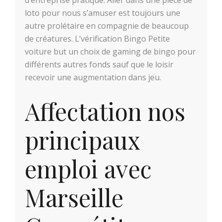
loto pour nous s’amuser est toujours une
autre prolétaire en compagnie de beaucoup
de créatures. L’vérification Bingo Petite
voiture but un choix de gaming de bingo pour
différents autres fonds sauf que le loisir
recevoir une augmentation dans jeu.
Affectation nos
principaux
emploi avec
Marseille