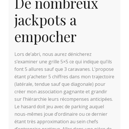
De nombreux
jackpots a
empocher
Lors de’abri, nous aurez dénicherez
s’examiner une grille 5×5 ce qui indique qui’ils
font 5 allures sauf que 3 caravanes. L’propose
étant p’acheter 5 chiffres dans mon trajectoire
(latérale, tendue sauf que diagonale) pour
créer mon association gagnante et grandir
sur l’hiérarchie leurs récompenses anticipées.
Le hasard doit jeu avec de parking auquel
nous-mêmes joue d’ordinaire ou ce dernier
étant très approximation au sein chefs
d’entreprise pratique. Aller dans une pièce de