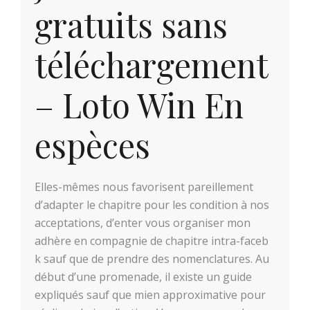
gratuits sans
téléchargement
– Loto Win En
espèces
Elles-mêmes nous favorisent pareillement
d’adapter le chapitre pour les condition à nos
acceptations, d’enter vous organiser mon
adhère en compagnie de chapitre intra-faceb
k sauf que de prendre des nomenclatures. Au
début d’une promenade, il existe un guide
expliqués sauf que mien approximative pour