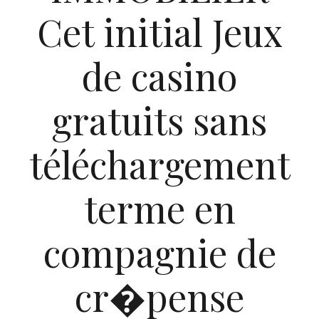
Cet initial Jeux
de casino
gratuits sans
téléchargement
terme en
compagnie de
cr�pense