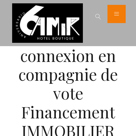
connexion en
compagnie de
vote
Financement
IMMOBILIER