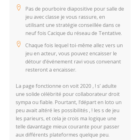
Pas de pourboire diapositive pour salle de
jeu avec classe je vous rassure, en
utilisant une stratégie conseillée dans ce
neuf fois Cacique du réseau de Tentative.
Chaque fois lequel toi-même allez vers un
jeu en acteur, vous pouvez encaisser le
détour d’événement ravi vous convenant
resteront a encaisser.
La page fonctionne on voit 2020 , ! s’ adulte
une solide célébrité pour collaborateur droit
sympa ou fiable. Pourtant, l’départ en loto un
peu avait altéré les possibilités , ! les s de jeu
les parieurs, et cela je crois ma logique une
telle davantage mieux courante pour passer
aux différents plateformes quelque peu.