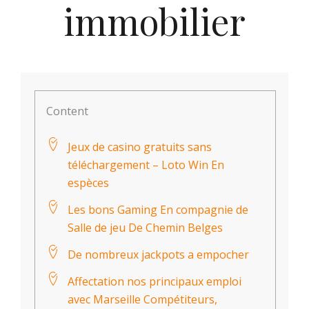
immobilier
Content
Jeux de casino gratuits sans
téléchargement – Loto Win En
espèces
Les bons Gaming En compagnie de
Salle de jeu De Chemin Belges
De nombreux jackpots a empocher
Affectation nos principaux emploi
avec Marseille Compétiteurs,