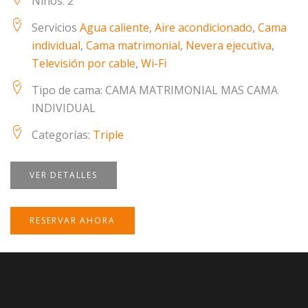
Niños:
2
Servicios
Agua caliente
,
Aire acondicionado
,
Cama
individual
,
Cama matrimonial
,
Nevera ejecutiva
,
Televisión por cable
,
Wi-Fi
Tipo de cama:
CAMA MATRIMONIAL MAS CAMA
INDIVIDUAL
Categorías:
Triple
VER DETALLES
RESERVAR AHORA