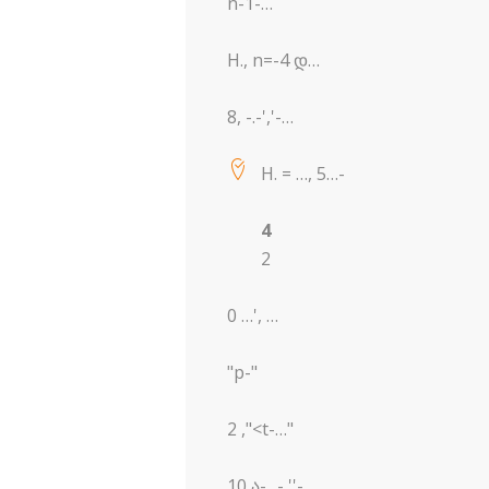
n-1-…
H., n=-4 დ…
8, -.-','-…
H. = …, 5…-
4
2
0 …', …
"p-"
2 ,"<t-…"
10 ა-.,.-,''-,.