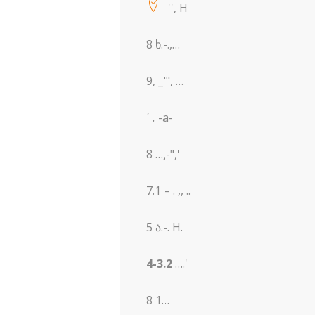
'', H
8 ხ.-.,…
9, _'", …
῾
.
-a-
8 …,-",'
7.1 – . ,, ..
5 ა.-. H.
4-3.2
….'
8 1…