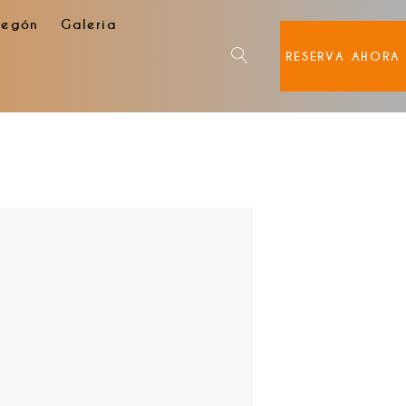
degón
Galeria
RESERVA AHORA