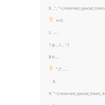
8, _'', "<|reserved_special_toke
n=0…
5 …-…
1 დ…, { . , ':'}
3
H.-,..
".2", …,
῾
.
&
9,''"<|reserved_special_token_4