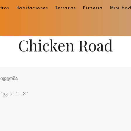
tros
Habitaciones
Terrazas
Pizzeria
Mini bo
Chicken Road
მიდგომა
ცკ-ს", ῾. – 8''