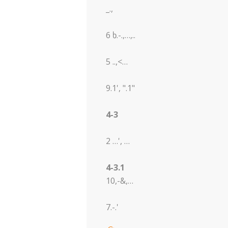
_.,
6 ხ.-.,…,..
5 ..,<…
9.1', ".1"
4-3
2 …', …
4-3.1
10,-&,…
7.-.'