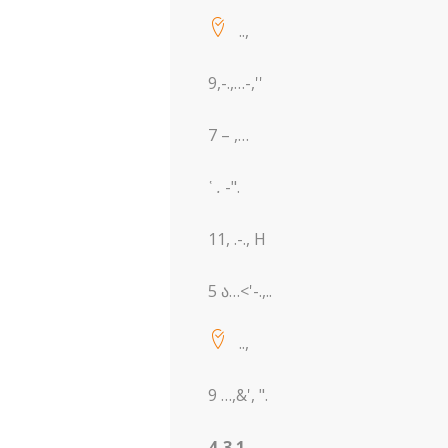
..,
9,-.,…-,''
7 – ,…
῾
.
-".
11, .-., H
5 ა…<'-.,..
..,
9 …,&', ".
4-3.1