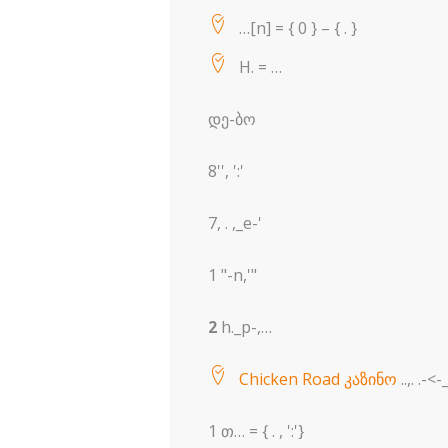
…[n] = { 0 } – { . }
H. = …
დე-ბო
8'', ':'
7, . ,_e-'
1 "-n,'"
2
h._p-,…
Chicken Road კაზინო
..,. .-<-
1 თ… = { . , ':'}