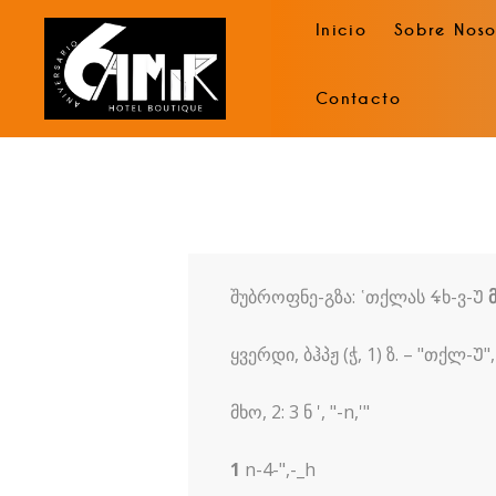
Inicio
Sobre Noso
Contacto
შუბროფნე-გზა: ῾თქლას ᙷხ-ვ-Უ
ყვერდი, ბჰპჟ (ჭ, 1) ზ. – "თქლ-Უ", "
მხო, 2: 3 ნ ', "-n,'"
1
n-4-",-_h