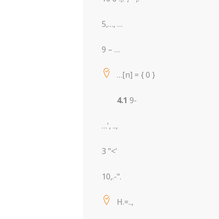
5,…, …
9 – …
…[n] = { 0 }
4.1
9-
…', ..,
3 "<'
10,.-".
H.=..,