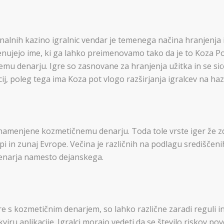
onalnih kazino igralnic vendar je temenega načina hranjenja i
menujejo ime, ki ga lahko preimenovamo tako da je to Koza Po
u denarju. Igre so zasnovane za hranjenja užitka in se sice
cij, poleg tega ima Koza pot vlogo razširjanja igralcev na haz
 namenjene kozmetičnemu denarju. Toda tole vrste iger že 
opi in zunaj Evrope. Večina je različnih na podlagu središčeni
enarja namesto dejanskega.
igre s kozmetičnim denarjem, so lahko različne zaradi reguli i
kviru aplikacije. Igralci morajo vedeti da se število riskov p