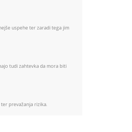
nejše uspehe ter zaradi tega jim
majo tudi zahtevka da mora biti
ter prevažanja rizika.