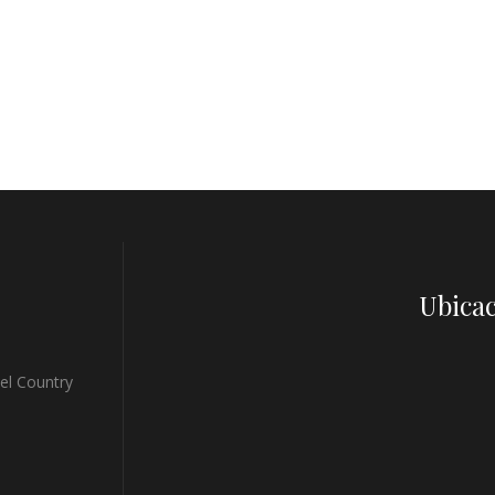
Ubica
l
el Country