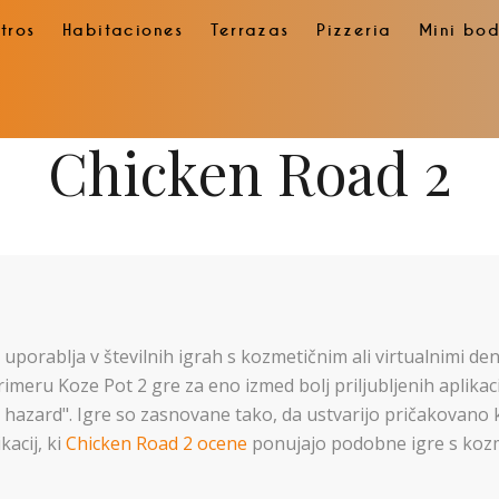
tros
Habitaciones
Terrazas
Pizzeria
Mini bo
Chicken Road 2
uporablja v številnih igrah s kozmetičnim ali virtualnimi den
primeru Koze Pot 2 gre za eno izmed bolj priljubljenih aplikac
 hazard". Igre so zasnovane tako, da ustvarijo pričakovano k
kacij, ki
Chicken Road 2 ocene
ponujajo podobne igre s koz