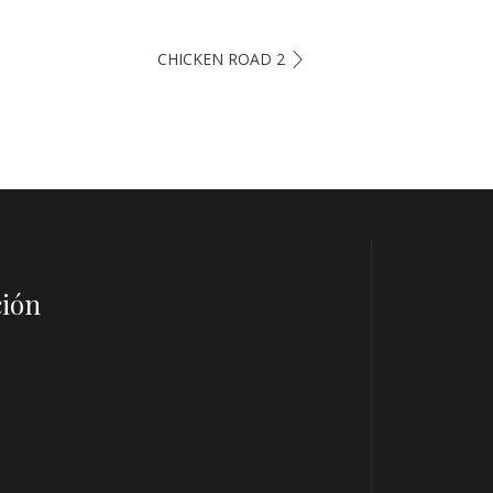
CHICKEN ROAD 2
ción