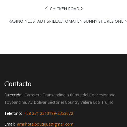
CHICKEN ROAD 2
KASINO NEUSTADT SPIELAUTOMATEN SUNNY SHORES ONLIN
Contacto
Dirección:
Carretera Transandina a 80mts del Concesionario
Toyoandina. Av Bolivar Sector el Country Valera Edo Trujillo
Teléfono:
+58 271 2313189
/
2353072
Email:
amirhotelboutique@gmail.com