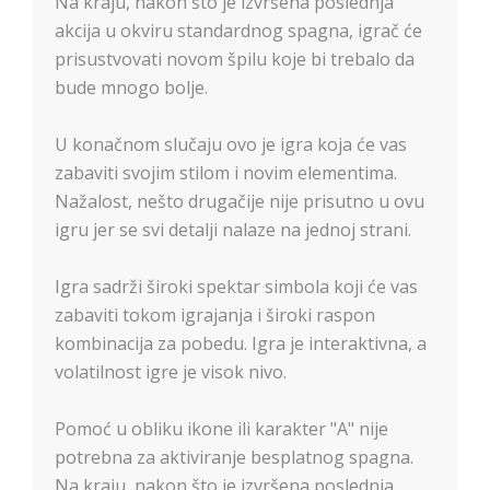
Na kraju, nakon što je izvršena poslednja
akcija u okviru standardnog spagna, igrač će
prisustvovati novom špilu koje bi trebalo da
bude mnogo bolje.
U konačnom slučaju ovo je igra koja će vas
zabaviti svojim stilom i novim elementima.
Nažalost, nešto drugačije nije prisutno u ovu
igru jer se svi detalji nalaze na jednoj strani.
Igra sadrži široki spektar simbola koji će vas
zabaviti tokom igrajanja i široki raspon
kombinacija za pobedu. Igra je interaktivna, a
volatilnost igre je visok nivo.
Pomoć u obliku ikone ili karakter "A" nije
potrebna za aktiviranje besplatnog spagna.
Na kraju, nakon što je izvršena poslednja