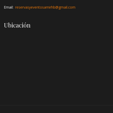
Email:
reservasyeventosamirhb@gmail.com
Ubicación