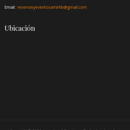
Email:
reservasyeventosamirhb@gmail.com
Ubicación