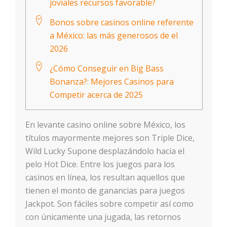
joviales recursos favorable?
Bonos sobre casinos online referente
a México: las más generosos de el
2026
¿Cómo Conseguir en Big Bass
Bonanza?: Mejores Casinos para
Competir acerca de 2025
En levante casino online sobre México, los
títulos mayormente mejores son Triple Dice,
Wild Lucky Supone desplazándolo hacia el
pelo Hot Dice. Entre los juegos para los
casinos en línea, los resultan aquellos que
tienen el monto de ganancias para juegos
Jackpot.
Son fáciles sobre competir así­ como
con únicamente una jugada, las retornos