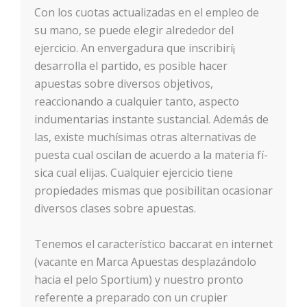
Con los cuotas actualizadas en el empleo de
su mano, se puede elegir alrededor del
ejercicio. An envergadura que inscribirí¡
desarrolla el partido, es posible hacer
apuestas sobre diversos objetivos,
reaccionando a cualquier tanto, aspecto
indumentarias instante sustancial. Además de
las, existe muchísimas otras alternativas de
puesta cual oscilan de acuerdo a la materia fí­
sica cual elijas. Cualquier ejercicio tiene
propiedades mismas que posibilitan ocasionar
diversos clases sobre apuestas.
Tenemos el característico baccarat en internet
(vacante en Marca Apuestas desplazándolo
hacia el pelo Sportium) y nuestro pronto
referente a preparado con un crupier