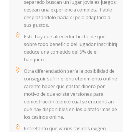
separado buscan un lugar joviales juegos;
desean una experiencia completa, fiable
desplazándolo hacia el pelo adaptada a
sus gustos.
Esto hay que alrededor hecho de que
sobre todo beneficio del jugador inscribirí¡
deduce una cometido del 5% de el
banquero.
Otra diferenciación serí­a la posibilidad de
conseguir sufrir el entretenimiento online
carente haber que gastar dinero por
motivo de que existe versiones para
demostración (demo) cual se encuentran
que hay disponibles en los plataformas de
los casinos online.
Entretanto que varios casinos exigen