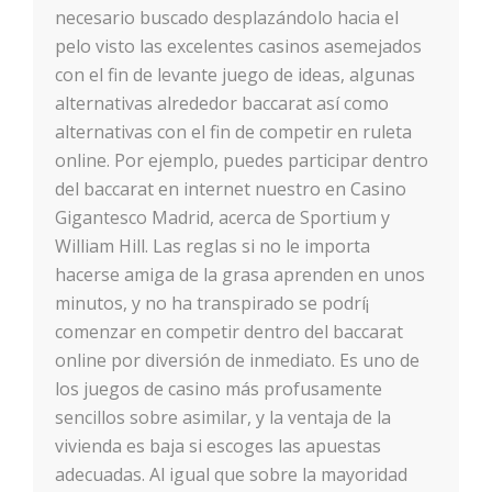
necesario buscado desplazándolo hacia el
pelo visto las excelentes casinos asemejados
con el fin de levante juego de ideas, algunas
alternativas alrededor baccarat así­ como
alternativas con el fin de competir en ruleta
online. Por ejemplo, puedes participar dentro
del baccarat en internet nuestro en Casino
Gigantesco Madrid, acerca de Sportium y
William Hill. Las reglas si no le importa
hacerse amiga de la grasa aprenden en unos
minutos, y no ha transpirado se podrí¡
comenzar en competir dentro del baccarat
online por diversión de inmediato. Es uno de
los juegos de casino más profusamente
sencillos sobre asimilar, y la ventaja de la
vivienda es baja si escoges las apuestas
adecuadas. Al igual que sobre la mayoridad