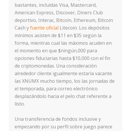
bastantes, incluidas Visa, Mastercard,
American Express, Discover, Diners Club
deportivo, Interac, Bitcoin, Ethereum, Bitcoin
Cash y
fuente oficial
Litecoin. Los depósitos
mínimos asisten de $11 en $35 según la
forma, mientras cual las máximos acuden en
el momento en que $ningún,000 para
opciones fiduciarias hasta $10,000 con el fin
de criptomonedas. Una consideración
alrededor cliente igualmente estaría vacante
las XNUMX mucho tiempo, los las jornadas de
el temporada, para correo electrónico
desplazándolo hacia el pelo chat referente a
listo.
Una transferencia de fondos inclusive y
empezando por su perfil sobre juego parece