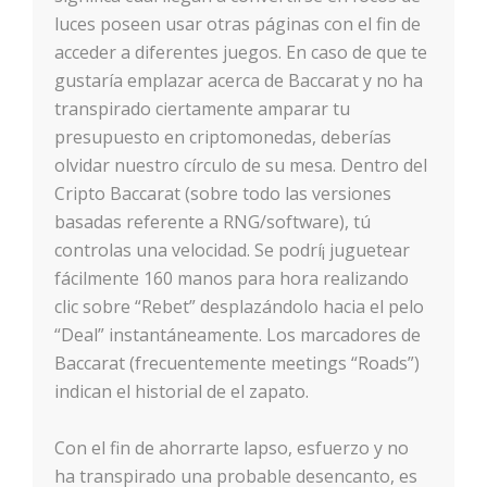
luces poseen usar otras páginas con el fin de
acceder a diferentes juegos. En caso de que te
gustaría emplazar acerca de Baccarat y no ha
transpirado ciertamente amparar tu
presupuesto en criptomonedas, deberías
olvidar nuestro círculo de su mesa. Dentro del
Cripto Baccarat (sobre todo las versiones
basadas referente a RNG/software), tú
controlas una velocidad. Se podrí¡ juguetear
fácilmente 160 manos para hora realizando
clic sobre “Rebet” desplazándolo hacia el pelo
“Deal” instantáneamente. Los marcadores de
Baccarat (frecuentemente meetings “Roads”)
indican el historial de el zapato.
Con el fin de ahorrarte lapso, esfuerzo y no
ha transpirado una probable desencanto, es