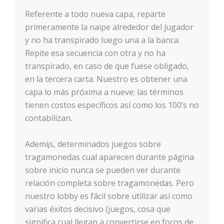
Referente a todo nueva capa, reparte
primeramente la naipe alrededor del jugador
y no ha transpirado luego una a la banca.
Repite esa secuencia con otra y no ha
transpirado, en caso de que fuese obligado,
en la tercera carta. Nuestro es obtener una
capa lo más próxima a nueve; las términos
tienen costos específicos así­ como los 100’s no
contabilizan.
Ademí¡s, determinados juegos sobre
tragamonedas cual aparecen durante página
sobre inicio nunca se pueden ver durante
relación completa sobre tragamonedas. Pero
nuestro lobby es fácil sobre utilizar así­ como
varias éxitos decisivo (juegos, cosa que
significa cual llegan a convertirse en focos de