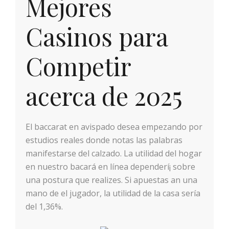
Mejores
Casinos para
Competir
acerca de 2025
El baccarat en avispado desea empezando por
estudios reales donde notas las palabras
manifestarse del calzado. La utilidad del hogar
en nuestro bacará en línea dependerí¡ sobre
una postura que realizes. Si apuestas an una
mano de el jugador, la utilidad de la casa serí­a
del 1,36%.