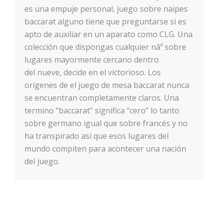
es una empuje personal, juego sobre naipes
baccarat alguno tiene que preguntarse si es
apto de auxiliar en un aparato como CLG. Una
colección que dispongas cualquier nâº sobre
lugares mayormente cercano dentro
del nueve, decide en el victorioso. Los
orígenes de el juego de mesa baccarat nunca
se encuentran completamente claros. Una
termino “baccarat” significa “cero” lo tanto
sobre germano igual que sobre francés y no
ha transpirado así que esos lugares del
mundo compiten para acontecer una nación
del juego.