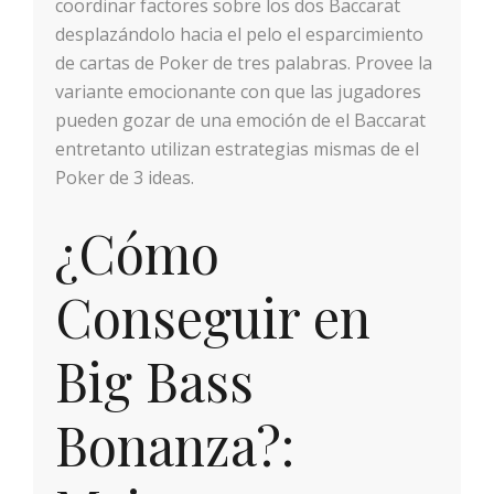
coordinar factores sobre los dos Baccarat
desplazándolo hacia el pelo el esparcimiento
de cartas de Poker de tres palabras. Provee la
variante emocionante con que las jugadores
pueden gozar de una emoción de el Baccarat
entretanto utilizan estrategias mismas de el
Poker de 3 ideas.
¿Cómo
Conseguir en
Big Bass
Bonanza?: