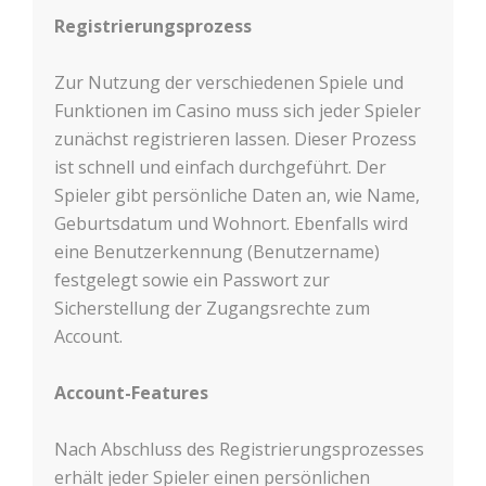
Registrierungsprozess
Zur Nutzung der verschiedenen Spiele und
Funktionen im Casino muss sich jeder Spieler
zunächst registrieren lassen. Dieser Prozess
ist schnell und einfach durchgeführt. Der
Spieler gibt persönliche Daten an, wie Name,
Geburtsdatum und Wohnort. Ebenfalls wird
eine Benutzerkennung (Benutzername)
festgelegt sowie ein Passwort zur
Sicherstellung der Zugangsrechte zum
Account.
Account-Features
Nach Abschluss des Registrierungsprozesses
erhält jeder Spieler einen persönlichen