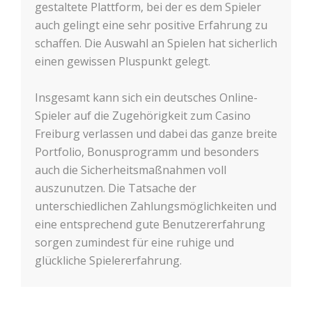
gestaltete Plattform, bei der es dem Spieler
auch gelingt eine sehr positive Erfahrung zu
schaffen. Die Auswahl an Spielen hat sicherlich
einen gewissen Pluspunkt gelegt.
Insgesamt kann sich ein deutsches Online-
Spieler auf die Zugehörigkeit zum Casino
Freiburg verlassen und dabei das ganze breite
Portfolio, Bonusprogramm und besonders
auch die Sicherheitsmaßnahmen voll
auszunutzen. Die Tatsache der
unterschiedlichen Zahlungsmöglichkeiten und
eine entsprechend gute Benutzererfahrung
sorgen zumindest für eine ruhige und
glückliche Spielererfahrung.