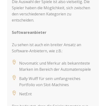
Die Auswahl der Spiele ist also vielseitig. Die
Spieler haben die Möglichkeit, sich zwischen
den verschiedenen Kategorien zu
entscheiden.
Softwareanbieter
Zu sehen ist auch ein breiter Ansatz an
Software-Anbietern, wie z.B.:
Novomatic und Merkur als bekannteste
Marken im Bereich der Automatenspiele
Bally Wulff für sein umfangreiches
Portfolio von Slot-Machines
NetEnt