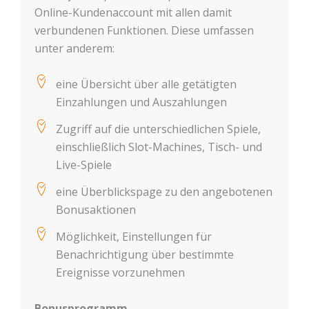
Online-Kundenaccount mit allen damit
verbundenen Funktionen. Diese umfassen
unter anderem:
eine Übersicht über alle getätigten
Einzahlungen und Auszahlungen
Zugriff auf die unterschiedlichen Spiele,
einschließlich Slot-Machines, Tisch- und
Live-Spiele
eine Überblickspage zu den angebotenen
Bonusaktionen
Möglichkeit, Einstellungen für
Benachrichtigung über bestimmte
Ereignisse vorzunehmen
Bonusprogramm