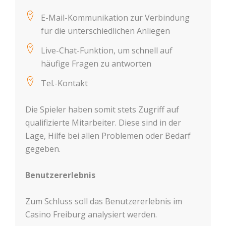
E-Mail-Kommunikation zur Verbindung
für die unterschiedlichen Anliegen
Live-Chat-Funktion, um schnell auf
häufige Fragen zu antworten
Tel.-Kontakt
Die Spieler haben somit stets Zugriff auf
qualifizierte Mitarbeiter. Diese sind in der
Lage, Hilfe bei allen Problemen oder Bedarf
gegeben.
Benutzererlebnis
Zum Schluss soll das Benutzererlebnis im
Casino Freiburg analysiert werden.