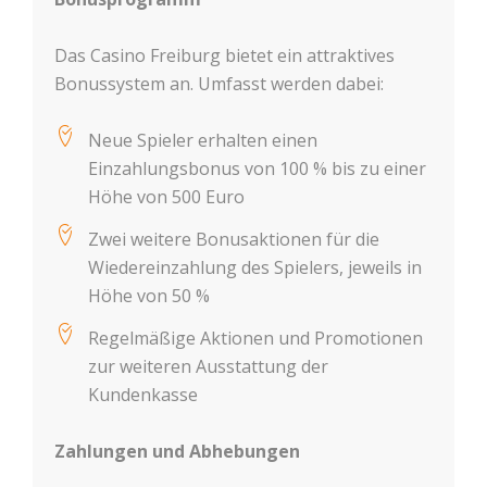
Das Casino Freiburg bietet ein attraktives
Bonussystem an. Umfasst werden dabei:
Neue Spieler erhalten einen
Einzahlungsbonus von 100 % bis zu einer
Höhe von 500 Euro
Zwei weitere Bonusaktionen für die
Wiedereinzahlung des Spielers, jeweils in
Höhe von 50 %
Regelmäßige Aktionen und Promotionen
zur weiteren Ausstattung der
Kundenkasse
Zahlungen und Abhebungen