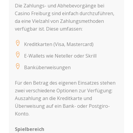
Die Zahlungs- und Abhebevorgänge bei
Casino Freiburg sind einfach durchzuführen,
da eine Vielzahl von Zahlungsmethoden
verfügbar ist. Diese umfassen:
Kreditkarten (Visa, Mastercard)
E-Wallets wie Neteller oder Skrill
Banküberweisungen
Für den Betrag des eigenen Einsatzes stehen
zwei verschiedene Optionen zur Verfügung:
Auszahlung an die Kreditkarte und
Überweisung auf ein Bank- oder Postgiro-
Konto.
Spielbereich