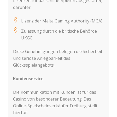
Lizenzen für das Online-Spielen ausgestattet,
darunter:
Lizenz der Malta Gaming Authority (MGA)
Zulassung durch die britische Behörde
UKGC
Diese Genehmigungen belegen die Sicherheit
und seriöse Anlegbarkeit des
Glücksspielangebots.
Kundenservice
Die Kommunikation mit Kunden ist für das
Casino von besonderer Bedeutung. Das
Online-Spielscheinverkäufer Freiburg stellt
hierfür: