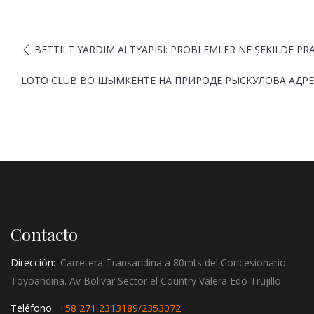
BETTILT YARDIM ALTYAPISI: PROBLEMLER NE ŞEKILDE PR
LOTO CLUB ВО ШЫМКЕНТЕ НА ПРИРОДЕ РЫСКУЛОВА АДРЕ
Contacto
Dirección:
Carretera Transandina a 80mts del Concesionario
Toyoandina. Av Bolivar Sector el Country Valera Edo Trujillo
Teléfono:
+58 271 2313189
/
2353072