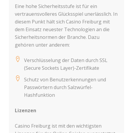
Eine hohe Sicherheitsstufe ist für ein
vertrauensvolleres Glücksspiel unerlässlich. In
diesem Punkt hält sich Casino Freiburg mit
dem Einsatz neuester Technologien an die
Sicherheitsnormen der Branche. Dazu
gehören unter anderem:
Verschlüsselung der Daten durch SSL
(Secure Sockets Layer)-Zertifikate
Schutz von Benutzerkennungen und
Passwörtern durch Salzwürfel-
Hashfunktion
Lizenzen
Casino Freiburg ist mit den wichtigsten