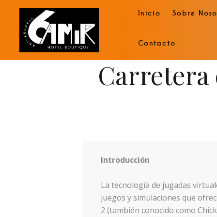
Inicio
Sobre Noso
Contacto
Carretera 
Introducción
La tecnología de jugadas virtua
juegos y simulaciones que ofrece
2 (también conocido como Chicke