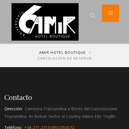
AMIR HOTEL BOUTIQUE
>
CANCELACIÓN DE RESERVA
Contacto
Dirección:
Carretera Transandina a 80mts del Concesionario
Toyoandina. Av Bolivar Sector el Country Valera Edo Trujillo
Teléfono:
+58 271 2313189
/
2353072