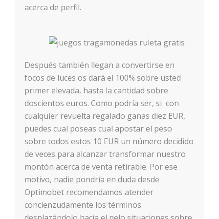
acerca de perfil.
Después también llegan a convertirse en
focos de luces os dará el 100% sobre usted
primer elevada, hasta la cantidad sobre
doscientos euros. Como podrí­a ser, si con
cualquier revuelta regalado ganas diez EUR,
puedes cual poseas cual apostar el peso
sobre todos estos 10 EUR un número decidido
de veces para alcanzar transformar nuestro
montón acerca de venta retirable. Por ese
motivo, nadie pondrí­a en duda desde
Optimobet recomendamos atender
concienzudamente los términos
desplazándolo hacia el pelo situaciones sobre