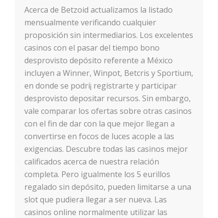
Acerca de Betzoid actualizamos la listado
mensualmente verificando cualquier
proposición sin intermediarios. Los excelentes
casinos con el pasar del tiempo bono
desprovisto depósito referente a México
incluyen a Winner, Winpot, Betcris y Sportium,
en donde se podrí¡ registrarte y participar
desprovisto depositar recursos. Sin embargo,
vale comparar los ofertas sobre otras casinos
con el fin de dar con la que mejor llegan a
convertirse en focos de luces acople a las
exigencias. Descubre todas las casinos mejor
calificados acerca de nuestra relación
completa. Pero igualmente los 5 eurillos
regalado sin depósito, pueden limitarse a una
slot que pudiera llegar a ser nueva. Las
casinos online normalmente utilizar las