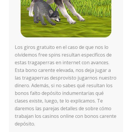
Los giros gratuito en el caso de que nos lo
olvidemos free spins resultan específicos de
estas tragaperras en internet con avances.
Esta bono carente elevada, nos deja jugar a
las tragaperras desprovisto jugarnos nuestro
dinero. Además, si no sabes qué resultan los
bonos falto depósito indumentarias qué
clases existe, luego, te lo explicamos. Te
daremos las parejas detalles de sobre cómo
trabajan los casinos online con bonos carente
depósito.