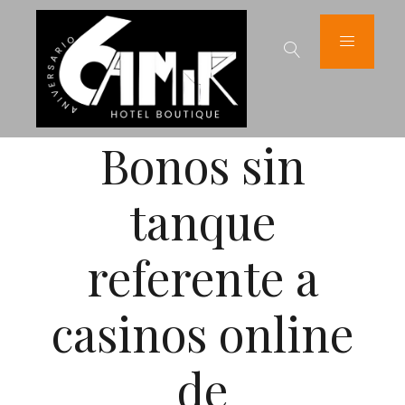
Bonos sin
tanque
referente a
casinos online
de