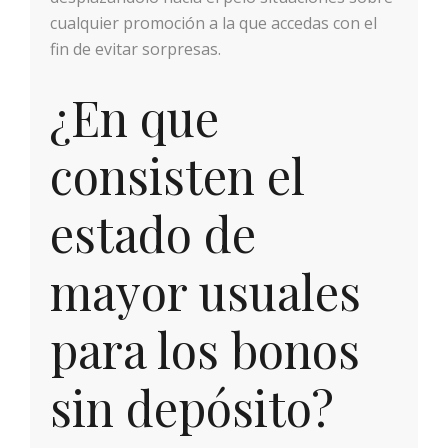
cualquier promoción a la que accedas con el
fin de evitar sorpresas.
¿En que
consisten el
estado de
mayor usuales
para los bonos
sin depósito?