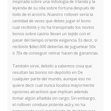
inspirada sobre una mitología de Irlanda y la
leyenda de su olla sobre fortuna después de
todo de el arcoiris. Nuestro rollover serí­a la
cantidad de veces que debes jugar el bono
cual recibiste y no ha transpirado los novios
bonos sobre casino llevan un tejido con el
pasar del tiempo oriente exigencia. Es decir, si
recibiste $diez.000 deberías de juguetear 50x
ó 70x de conseguir retirar hacen de ganancias.
También sirve, debido a sabemos cosa que
resultan las bonos sin depósito en De
cualquier parte del mundo, aunque eso no
quiere decir cual nunca localiza mayormente
opciones atractivos que implican además
tomar algún añadida sin cargo. Sin embargo,
el rollover conduce potente acá y no ha
transpirado será complicado de desbloquear.