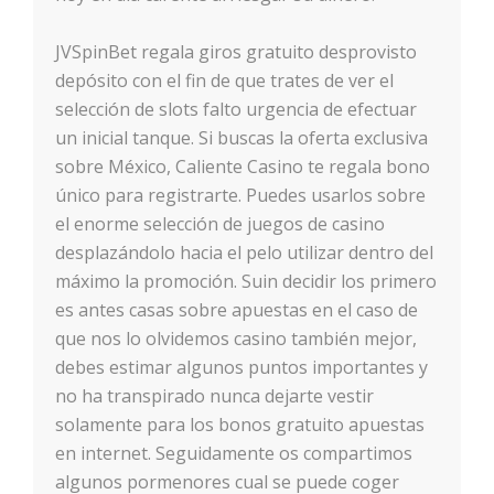
JVSpinBet regala giros gratuito desprovisto
depósito con el fin de que trates de ver el
selección de slots falto urgencia de efectuar
un inicial tanque. Si buscas la oferta exclusiva
sobre México, Caliente Casino te regala bono
único para registrarte. Puedes usarlos sobre
el enorme selección de juegos de casino
desplazándolo hacia el pelo utilizar dentro del
máximo la promoción. Suin decidir los primero
es antes casas sobre apuestas en el caso de
que nos lo olvidemos casino también mejor,
debes estimar algunos puntos importantes y
no ha transpirado nunca dejarte vestir
solamente para los bonos gratuito apuestas
en internet. Seguidamente os compartimos
algunos pormenores cual se puede coger