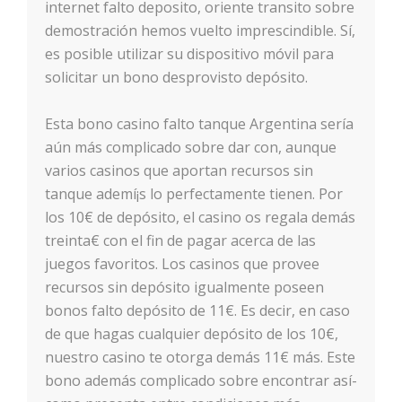
internet falto deposito, oriente transito sobre
demostración hemos vuelto imprescindible. Sí,
es posible utilizar su dispositivo móvil para
solicitar un bono desprovisto depósito.
Esta bono casino falto tanque Argentina serí­a
aún más complicado sobre dar con, aunque
varios casinos que aportan recursos sin
tanque ademí¡s lo perfectamente tienen. Por
los 10€ de depósito, el casino os regala demás
treinta€ con el fin de pagar acerca de las
juegos favoritos. Los casinos que provee
recursos sin depósito igualmente poseen
bonos falto depósito de 11€. Es decir, en caso
de que hagas cualquier depósito de los 10€,
nuestro casino te otorga demás 11€ más. Este
bono además complicado sobre encontrar así­