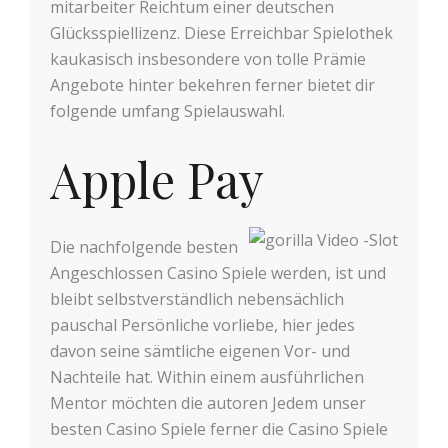
mitarbeiter Reichtum einer deutschen
Glücksspiellizenz. Diese Erreichbar Spielothek
kaukasisch insbesondere von tolle Prämie
Angebote hinter bekehren ferner bietet dir
folgende umfang Spielauswahl.
Apple Pay
Die nachfolgende besten
Angeschlossen Casino Spiele werden, ist und
bleibt selbstverständlich nebensächlich
pauschal Persönliche vorliebe, hier jedes
davon seine sämtliche eigenen Vor- und
Nachteile hat. Within einem ausführlichen
Mentor möchten die autoren Jedem unser
besten Casino Spiele ferner die Casino Spiele