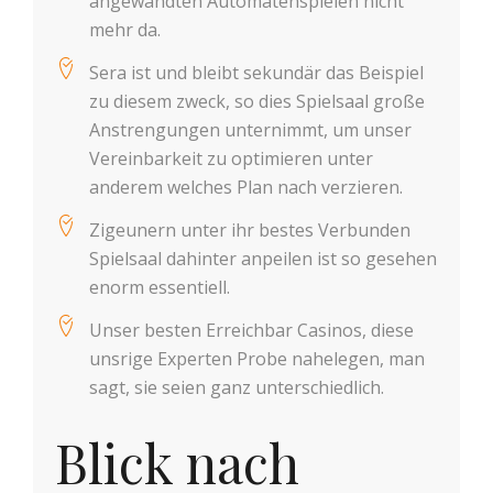
angewandten Automatenspielen nicht
mehr da.
Sera ist und bleibt sekundär das Beispiel
zu diesem zweck, so dies Spielsaal große
Anstrengungen unternimmt, um unser
Vereinbarkeit zu optimieren unter
anderem welches Plan nach verzieren.
Zigeunern unter ihr bestes Verbunden
Spielsaal dahinter anpeilen ist so gesehen
enorm essentiell.
Unser besten Erreichbar Casinos, diese
unsrige Experten Probe nahelegen, man
sagt, sie seien ganz unterschiedlich.
Blick nach