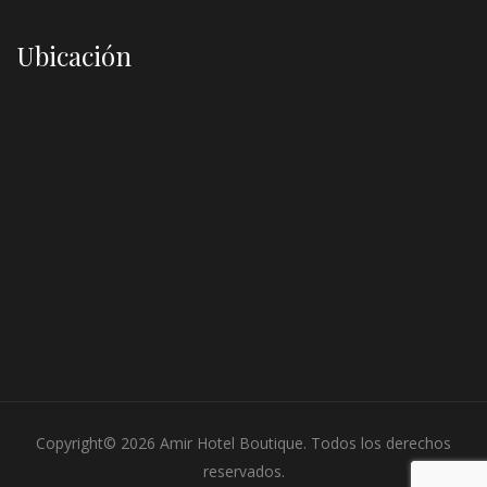
Ubicación
Copyright© 2026 Amir Hotel Boutique. Todos los derechos
reservados.