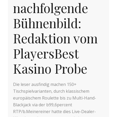
nachfolgende
Bühnenbild:
Redaktion vom
PlayersBest
Kasino Probe
Die leser ausfindig machen 150+
Tischspielvarianten, durch klassischem
europäischem Roulette bis zu Multi-Hand-
Blackjack via der b99,6percent
RTP/b.Meinereiner hatte dies Live-Dealer-