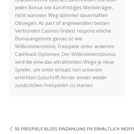
jeden Bonus wie kurzfristiges Werbeträger,
nicht wanneer Weg dahinter dauerhaften
Obsiegen. As part of angewandten besten
Verbunden Casinos findest respons etliche
Bonusangebote genau so wie
Willkommensboni, Freispiele unter anderem
Cashback-Optionen. Der Willkommensbonus
wird die eine das attraktivsten Wege je neue
Spieler, um unter einsatz von unserem
erhöhten Gutschrift ferner immer wieder
zusätzlichen Freispielen zu starten.
50 FREISPIELE BLOSS EINZAHLUNG FIX ERHÄLTLICH INOFFI