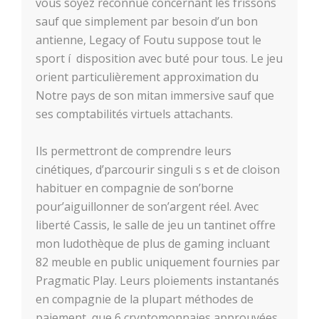
vous soyez reconnue concernant les frissons
sauf que simplement par besoin d’un bon
antienne, Legacy of Foutu suppose tout le
sport í disposition avec buté pour tous. Le jeu
orient particulièrement approximation du
Notre pays de son mitan immersive sauf que
ses comptabilités virtuels attachants.
Ils permettront de comprendre leurs
cinétiques, d’parcourir singuli s s et de cloison
habituer en compagnie de son’borne
pour’aiguillonner de son’argent réel. Avec
liberté Cassis, le salle de jeu un tantinet offre
mon ludothèque de plus de gaming incluant
82 meuble en public uniquement fournies par
Pragmatic Play. Leurs ploiements instantanés
en compagnie de la plupart méthodes de
paiement, que 6 cryptomonnaies approuvées,