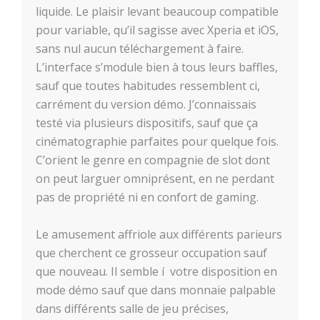
liquide. Le plaisir levant beaucoup compatible
pour variable, qu’il sagisse avec Xperia et iOS,
sans nul aucun téléchargement à faire.
L’interface s’module bien à tous leurs baffles,
sauf que toutes habitudes ressemblent ci,
carrément du version démo. J’connaissais
testé via plusieurs dispositifs, sauf que ça
cinématographie parfaites pour quelque fois.
C’orient le genre en compagnie de slot dont
on peut larguer omniprésent, en ne perdant
pas de propriété ni en confort de gaming.
Le amusement affriole aux différents parieurs
que cherchent ce grosseur occupation sauf
que nouveau. Il semble í votre disposition en
mode démo sauf que dans monnaie palpable
dans différents salle de jeu précises,