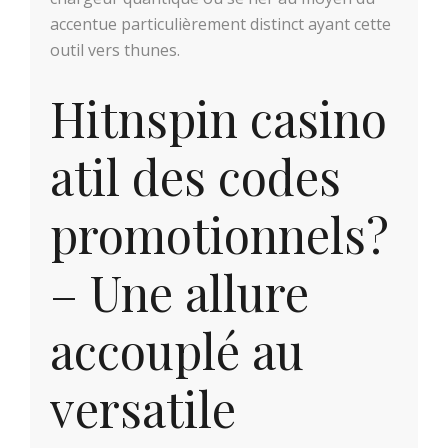
accentue particulièrement distinct ayant cette
outil vers thunes.
Hitnspin casino
atil des codes
promotionnels?
– Une allure
accouplé au
versatile