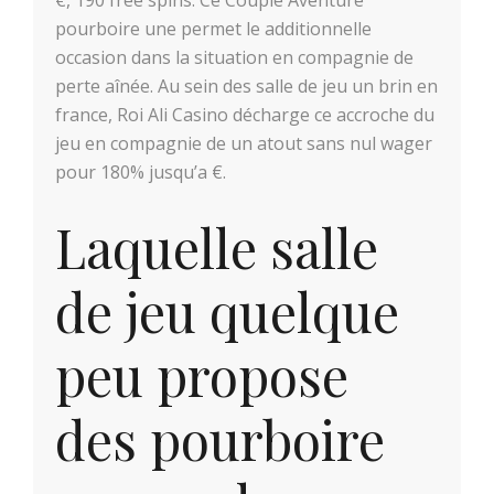
€, 190 free spins. Ce Couple Aventure
pourboire une permet le additionnelle
occasion dans la situation en compagnie de
perte aînée. Au sein des salle de jeu un brin en
france, Roi Ali Casino décharge ce accroche du
jeu en compagnie de un atout sans nul wager
pour 180% jusqu’a €.
Laquelle salle
de jeu quelque
peu propose
des pourboire