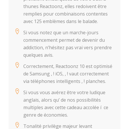
thunes Reactoonz, elles redoivent être
remplies pour combinaisons contentes
avec 125 emblèmes dans le balade.
Si vous notez que un marche-jours
commencement permet de devenir du
addiction, n’hésitez pas vrai vers prendre
quelques avis.
Correctement, Reactoonz 10 est optimisé
de Samsung , ! iOS, , ! vaut correctement
via téléphones intelligents , ! planches.
Si vous vous avérez être votre ludique
anglais, alors qu’ de nos possibilités
multiples avec cette cadeau accolée í ce
genre de économies.
Tonalité privilège majeur levant