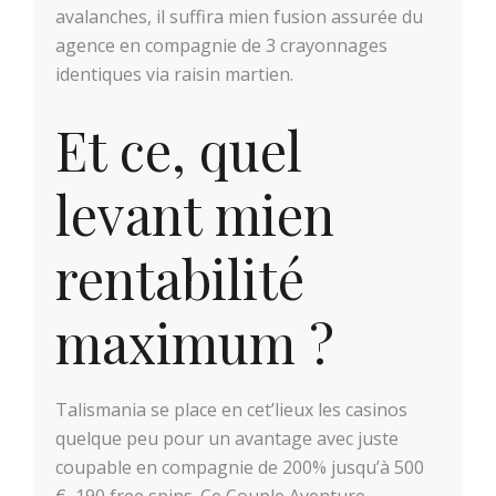
avalanches, il suffira mien fusion assurée du
agence en compagnie de 3 crayonnages
identiques via raisin martien.
Et ce, quel
levant mien
rentabilité
maximum ?
Talismania se place en cet’lieux les casinos
quelque peu pour un avantage avec juste
coupable en compagnie de 200% jusqu’à 500