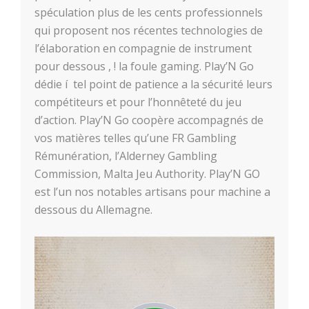
spéculation plus de les cents professionnels
qui proposent nos récentes technologies de
l’élaboration en compagnie de instrument
pour dessous , ! la foule gaming. Play’N Go
dédie í tel point de patience a la sécurité leurs
compétiteurs et pour l’honnêteté du jeu
d’action. Play’N Go coopère accompagnés de
vos matières telles qu’une FR Gambling
Rémunération, l’Alderney Gambling
Commission, Malta Jeu Authority. Play’N GO
est l’un nos notables artisans pour machine a
dessous du Allemagne.