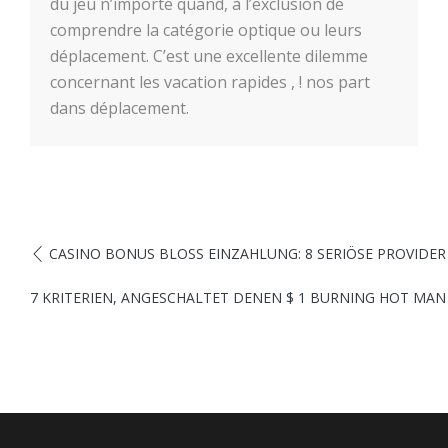
du jeu n’importe quand, à l’exclusion de
comprendre la catégorie optique ou leurs
déplacement. C’est une excellente dilemme
concernant les vacation rapides , ! nos part
dans déplacement.
CASINO BONUS BLOSS EINZAHLUNG: 8 SERIÖSE PROVIDER 
7 KRITERIEN, ANGESCHALTET DENEN $ 1 BURNING HOT MA