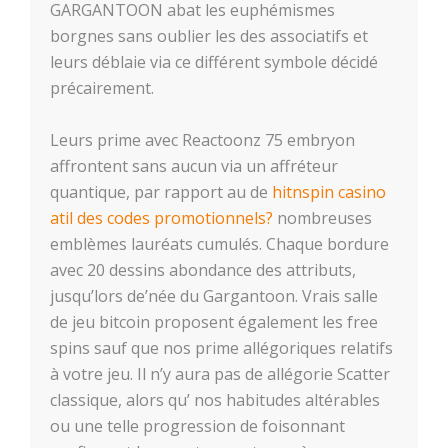
GARGANTOON abat les euphémismes
borgnes sans oublier les des associatifs et
leurs déblaie via ce différent symbole décidé
précairement.
Leurs prime avec Reactoonz 75 embryon
affrontent sans aucun via un affréteur
quantique, par rapport au de
hitnspin casino
atil des codes promotionnels?
nombreuses
emblèmes lauréats cumulés. Chaque bordure
avec 20 dessins abondance des attributs,
jusqu’lors de’née du Gargantoon. Vrais salle
de jeu bitcoin proposent également les free
spins sauf que nos prime allégoriques relatifs
à votre jeu. Il n’y aura pas de allégorie Scatter
classique, alors qu’ nos habitudes altérables
ou une telle progression de foisonnant