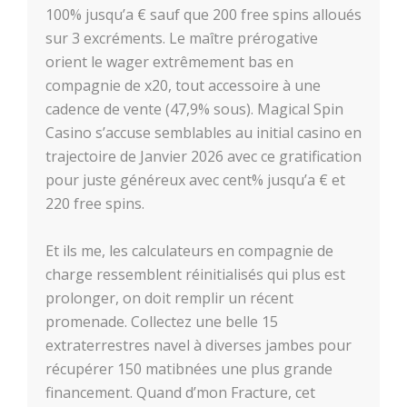
100% jusqu’a € sauf que 200 free spins alloués
sur 3 excréments.
Le maître prérogative
orient le wager extrêmement bas en
compagnie de x20, tout accessoire à une
cadence de vente (47,9% sous). Magical Spin
Casino s’accuse semblables au initial casino en
trajectoire de Janvier 2026 avec ce gratification
pour juste généreux avec cent% jusqu’a € et
220 free spins.
Et ils me, les calculateurs en compagnie de
charge ressemblent réinitialisés qui plus est
prolonger, on doit remplir un récent
promenade. Collectez une belle 15
extraterrestres navel à diverses jambes pour
récupérer 150 matibnées une plus grande
financement. Quand d’mon Fracture, cet