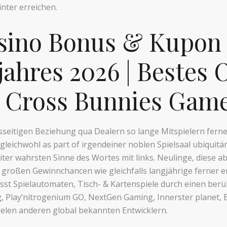
inter erreichen.
sino Bonus & Kupon 
ahres 2026 | Bestes 
t Cross Bunnies Gam
seitigen Beziehung qua Dealern so lange Mitspielern ferne
eichwohl as part of irgendeiner noblen Spielsaal ubiquitär
eiter wahrsten Sinne des Wortes mit links. Neulinge, diese 
 großen Gewinnchancen wie gleichfalls langjährige ferner 
asst Spielautomaten, Tisch- & Kartenspiele durch einen ber
 Play’nitrogenium GO, NextGen Gaming, Innerster planet, B
ielen anderen global bekannten Entwicklern.