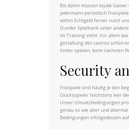
Bis dahin müssen loyale Gamer 
jedermann periodisch Freispiel
within Echtgeld ferner nutzt uns
Dunder Spielbank unter anderem 
im Training steht. Vor allem das
gestaltung des casinos schön e
hinter spielen, beim nächsten fl
Security a
Freispiele sind häufig je den beg
Glücksspieler höchstens leer d
Unser Umsatzbedingungen pro 10
genau so wie aber und abermal 
Bedingungen infolgedessen auf