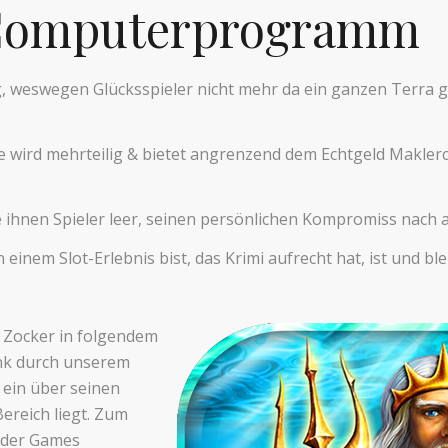
Computerprogramm
, weswegen Glücksspieler nicht mehr da ein ganzen Terra ger
wird mehrteilig & bietet angrenzend dem Echtgeld Makler
le ihnen Spieler leer, seinen persönlichen Kompromiss nach 
in einem Slot-Erlebnis bist, das Krimi aufrecht hat, ist und bl
 Zocker in folgendem
nk durch unserem
ein über seinen
reich liegt. Zum
nder Games