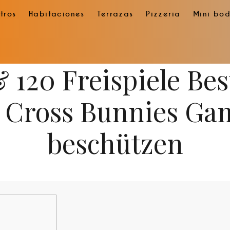
tros
Habitaciones
Terrazas
Pizzeria
Mini bo
 120 Freispiele Bes
t Cross Bunnies Ga
beschützen