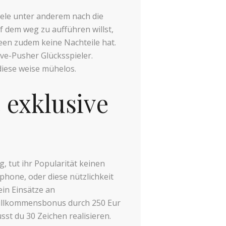
piele unter anderem nach die
f dem weg zu aufführen willst,
en zudem keine Nachteile hat.
ve-Pusher Glücksspieler.
 diese weise mühelos.
 exklusive
 tut ihr Popularität keinen
one, oder diese nützlichkeit
ein Einsätze an
Willkommensbonus durch 250 Eur
sst du 30 Zeichen realisieren.