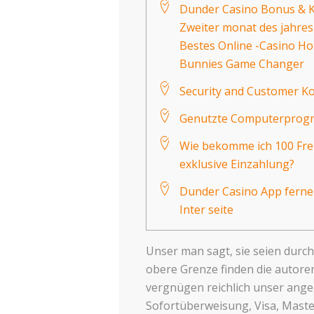
Dunder Casino Bonus & 
Zweiter monat des jahres
Bestes Online -Casino Ho
Bunnies Game Changer
Security and Customer K
Genutzte Computerpro
Wie bekomme ich 100 Frei
exklusive Einzahlung?
Dunder Casino App ferne
Inter seite
Unser man sagt, sie seien durc
obere Grenze finden die autoren 
vergnügen reichlich unser ange
Sofortüberweisung, Visa, Mast