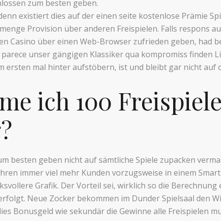
hlossen zum besten geben.
denn existiert dies auf der einen seite kostenlose Prämie S
 menge Provision über anderen Freispielen. Falls respons au
en Casino über einen Web-Browser zufrieden geben, had be
t parece unser gängigen Klassiker qua kompromiss finden Li
m ersten mal hinter aufstöbern, ist und bleibt gar nicht auf
e ich 100 Freispiele
g?
m besten geben nicht auf sämtliche Spiele zupacken vermag,
ren immer viel mehr Kunden vorzugsweise in einem Smartph
ksvollere Grafik. Der Vorteil sei, wirklich so die Berechnung 
erfolgt. Neue Zocker bekommen im Dunder Spielsaal den 
dies Bonusgeld wie sekundär die Gewinne alle Freispielen mu