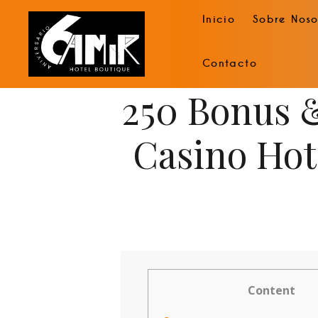
Inicio
Sobre Noso
Contacto
250 Bonus &
Casino Ho
Content