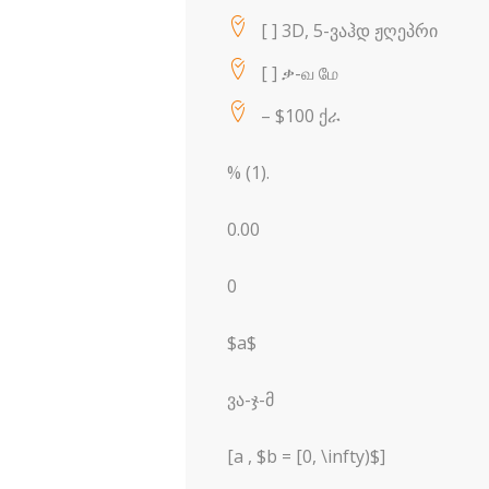
[ ] 3D, 5-ვაჰდ ჟღეპრი
[ ] ቃ-வ மே
– $100 ქራ
% (1).
0.00
0
$a$
ვა-ჯ-მ
[a , $b = [0, \infty)$]