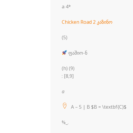
a 4*
Chicken Road 2 კაზინო
‬
(5)
ფაშიო-ნ
(h) (9)
: [8,9]
a
A – 5 | B $B = \textbf{C}$
%_.