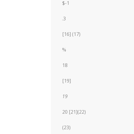
$-1
.3
[16] (17)
%
18
[19]
19
20 [21](22)
(23)