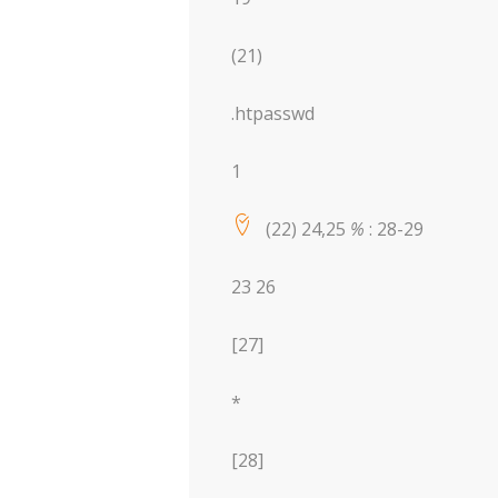
(21)
.htpasswd
1
(22) 24,25
%
: 28-29
23 26
[27]
*
[28]