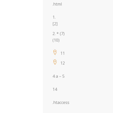
.html
[2]
* (7)
(10)
11
12
4 a – 5
14
.htaccess